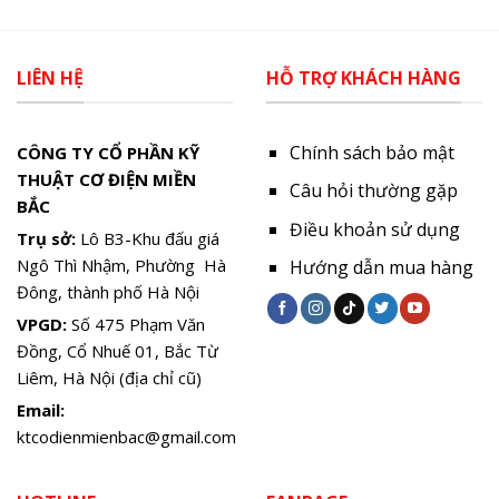
LIÊN HỆ
HỖ TRỢ KHÁCH HÀNG
Chính sách bảo mật
CÔNG TY CỔ PHẦN KỸ
THUẬT CƠ ĐIỆN MIỀN
Câu hỏi thường gặp
BẮC
Điều khoản sử dụng
Trụ sở:
Lô B3-Khu đấu giá
Ngô Thì Nhậm, Phường Hà
Hướng dẫn mua hàng
Đông, thành phố Hà Nội
VPGD:
Số 475 Phạm Văn
Đồng, Cổ Nhuế 01, Bắc Từ
Liêm, Hà Nội (địa chỉ cũ)
Email:
ktcodienmienbac@gmail.com