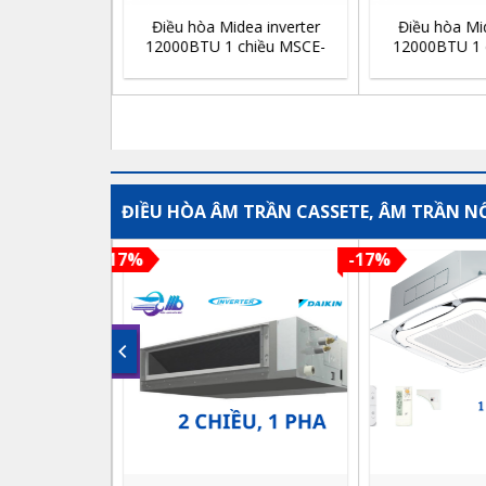
Điều hòa Midea inverter
Điều hòa Midea inverter
12000BTU 1 chiều MSCE-
12000BTU 1 chiều MSCE-
13CRFN8
13CRFN8
ĐIỀU HÒA ÂM TRẦN CASSETE, ÂM TRẦN NỐ
-17%
-17