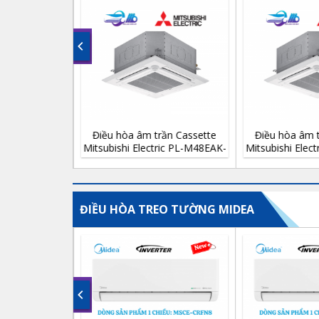
ette
Điều hòa âm trần Cassette
Điều hòa âm trần Cas
48EAK-
Mitsubishi Electric PL-M42EAK-
Mitsubishi Electric PL-
PA 42.800BTU
PA 36.100BTU
ĐIỀU HÒA TREO TƯỜNG MIDEA