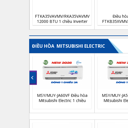
Điều hòa Daikin
Điều hòa Daikin
FTKB35XVMV/RKB35XVMV
FTHF35VAVMV/RHF35VAVMV
12.000 Btu 1 chiều inverter
12000 BTU 2 chiều Inverter
ĐIỀU HÒA MITSUBISHI ELECTRIC
MSY/MUY-JA50VF Điều hòa
MSY/MUY-JA35VF Điều hòa
Mitsubishi Electric 1 chiều
Mitsubishi Electric 1 chiều
inverter 18.000 Btu/h
inverter 12.000 Btu/h