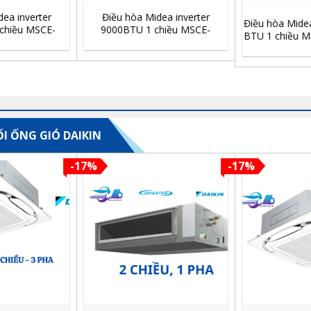
Điều hòa Midea inverter
Điều hòa Midea inverter 12.000
9000BTU 1 chiều MSCE-
BTU 1 chiều MSAGA-13CRDN8
10CRFN8
I ỐNG GIÓ DAIKIN
%
-17%
-17