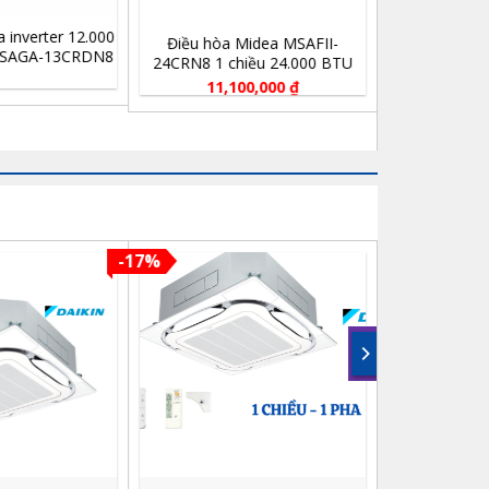
Điều hòa Midea MSAFII-
Điều hòa Midea MSAFII-
24CRN8 1 chiều 24.000 BTU
13CRN8 1 chiều 12.000 BTU
11,100,000
₫
5,500,000
₫
%
-17%
-1