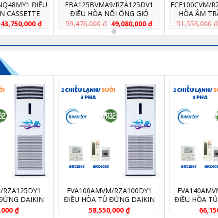
FBA125BVMA9/RZA125DV1
FCF100CVM/RZF100CV2V ĐIỀU
ĐIỀU HÒA NỐI ỐNG GIÓ
HÒA ÂM TRẦN CASSETTE
DAIKIN 42000BTU 2 CHIỀU
DAIKIN ĐA HƯỚNG THỔI
Giá
Giá
Giá
Giá
59,476,000
₫
49,080,000
₫
51,553,000
₫
42,550,000
₫
gốc
hiện
gốc
hiện
INVERTER (1 PHA)
34000BTU 1 CHIỀU INVERTER
là:
tại
là:
tại
59,476,000 ₫.
là:
51,553,000 ₫.
là:
000 ₫.
49,080,000 ₫.
42,550
1
FVA100AMVM/RZA100DY1
FVA140AMVM/RZA140D
IN
ĐIỀU HÒA TỦ ĐỨNG DAIKIN
ĐIỀU HÒA TỦ ĐỨNG DAI
TER
34000BTU 2 CHIỀU INVERTER
48000BTU 2 CHIỀU INVE
58,550,000
₫
66,150,000
₫
(3PHA)
(1PHA)