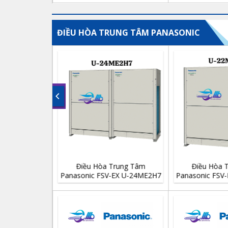
ĐIỀU HÒA TRUNG TÂM PANASONIC
rung Tâm
Điều Hòa Trung Tâm
Điều Hòa 
EX U-10ME2H7
Panasonic FSV-EX U-24ME2H7
Panasonic FSV
 Chiều
24 HP 2 Chiều
22 HP 