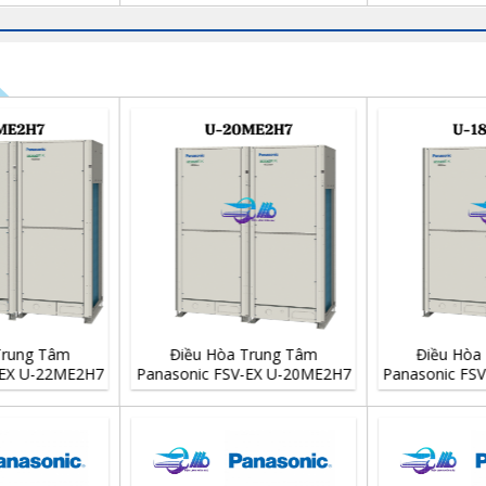
Trung Tâm
Điều Hòa Trung Tâm
Điều Hòa
-EX U-22ME2H7
Panasonic FSV-EX U-20ME2H7
Panasonic FS
2 Chiều
20 HP 2 Chiều
18 HP