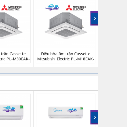
25,250,000 ₫.
ssette
Điều hòa âm trần Cassette
Điều hòa âm trần C
-M18EAK-
Mitsubishi Electric PL-M24EAK-
Mitsubishi Electric P
PA 23.200BTU
PA 13.600BT