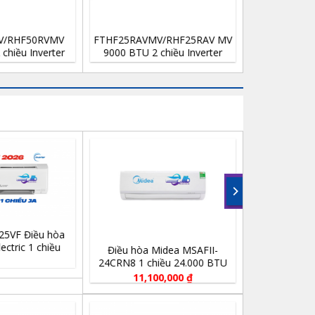
ều hòa Daikin
Điều hòa Daikin
5XVMV/RKB25XVMV
FTXV35QVMV/RXV35QVMV
tu 1 chiều inverter
12.000 Btu inverter 2 chiều
-15%
òa Midea MSAFII-
MSY/MUY-JY60VF Điều hòa
1 chiều 12.000 BTU
Mitsubishi Electric 1 chiều
inverter 21.000 Btu/h
Giá
Giá
5,500,000
₫
29,819,000
₫
25,250,000
₫
gốc
hiện
là:
tại
29,819,000 ₫.
là: