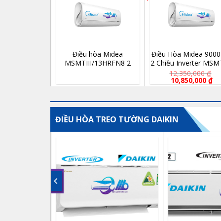
Điều hòa Midea
Điều Hòa Midea 9000
MSMTIII/13HRFN8 2
2 Chiều Inverter MSMT
chiều 12.000 Btu inverter
10HRFN8
12,350,000
₫
Giá
Gi
10,850,000
₫
gốc
hi
là:
tại
12,350,000 ₫.
là:
10
ĐIỀU HÒA TREO TƯỜNG DAIKIN