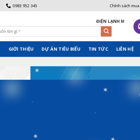
0983 952 345
Chính sách mua
ĐIỆN LẠNH MIỀN BẮC CAM KẾT BÁN GIÁ
Ủ
GIỚI THIỆU
DỰ ÁN TIÊU BIỂU
TIN TỨC
LIÊN HỆ