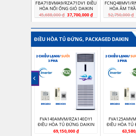
A71BVMA9/RZA71DV1 ĐIỀU
FCNQ48MV1/RNQ48MY1 ĐIỀU
ÒA NỐI ỐNG GIÓ DAIKIN
HÒA ÂM TRẦN CASSETTE
000BTU 2 CHIỀU INVERTER
DAIKIN ĐA HƯỚNG THỔI
Giá
Giá
Giá
Giá
5,688,000
₫
37,700,000
₫
52,750,000
₫
43,750,000
₫
gốc
hiện
gốc
hiện
(1 PHA)
48.000BTU 1 CHIỀU
là:
tại
là:
tại
45,688,000 ₫.
là:
52,750,000 ₫.
là:
37,700,000 ₫.
43,750,
ĐIỀU HÒA TỦ ĐỨNG, PACKAGED DAIKIN
FVA140AMVM/RZA140DY1
FVA125AMVM/RZA125DY
ĐIỀU HÒA TỦ ĐỨNG DAIKIN
ĐIỀU HÒA TỦ ĐỨNG DAIK
48000BTU 2 CHIỀU INVERTER
43000BTU 2 CHIỀU INVER
69,150,000
₫
63,580,000
₫
(3PHA)
(3PHA)