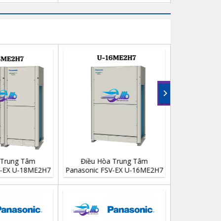
 Trung Tâm
Điều Hòa Trung Tâm
Điều Hò
V-EX U-18ME2H7
Panasonic FSV-EX U-16ME2H7
Panasonic F
 2 Chiều
16 HP 2 Chiều
14 H