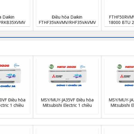
FTHF50RVMV/RHF50RVMV
FTHF25RAVMV/RHF25RAV MV
Đi
18000 BTU 2 chiều Inverter
9000 BTU 2 chiều Inverter
FTKB2
9.000 B
MSY/MUY-JA25VF Điều hòa
Mitsubishi Electric 1 chiều
Điều hòa Midea MSAFII-
Điều h
inverter 9.000 Btu/h
24CRN8 1 chiều 24.000 BTU
13CRN8 
11,100,000
₫