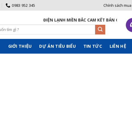
0983 952 345
Chính sách mua
ĐIỆN LẠNH MIỀN BẮC CAM KẾT BÁN GIÁ GỐC 
Ủ
GIỚI THIỆU
DỰ ÁN TIÊU BIỂU
TIN TỨC
LIÊN HỆ