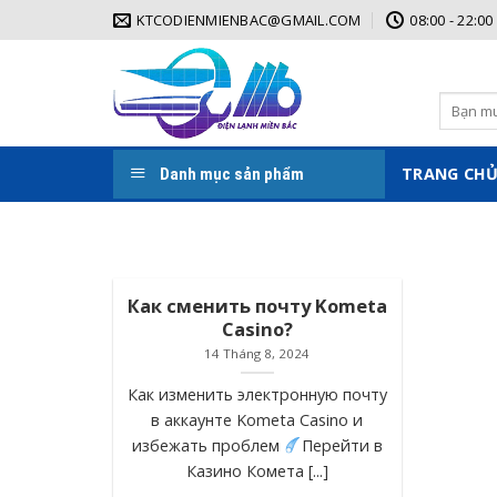
Skip
KTCODIENMIENBAC@GMAIL.COM
08:00 - 22:00
to
content
Tìm
kiếm:
TRANG CH
Danh mục sản phẩm
Как сменить почту Kometa
Casino?
14 Tháng 8, 2024
Как изменить электронную почту
в аккаунте Kometa Casino и
избежать проблем
Перейти в
Казино Комета [...]