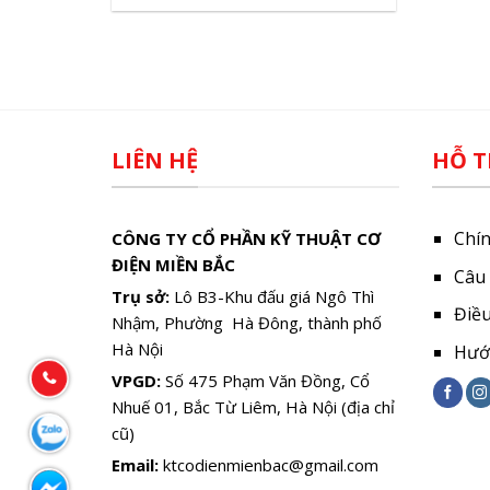
LIÊN HỆ
HỖ T
Chí
CÔNG TY CỔ PHẦN KỸ THUẬT CƠ
ĐIỆN MIỀN BẮC
Câu
Trụ sở:
Lô B3-Khu đấu giá Ngô Thì
Điề
Nhậm, Phường Hà Đông, thành phố
Hà Nội
Hướ
VPGD:
Số 475 Phạm Văn Đồng, Cổ
Nhuế 01, Bắc Từ Liêm, Hà Nội (địa chỉ
cũ)
Email:
ktcodienmienbac@gmail.com