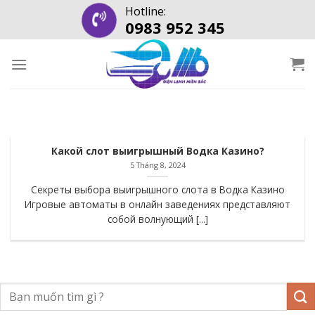
Skip
Hotline:
0983 952 345
to
content
Какой слот выигрышный Водка Казино?
5 Tháng 8, 2024
Секреты выбора выигрышного слота в Водка Казино
Игровые автоматы в онлайн заведениях представляют
собой волнующий [...]