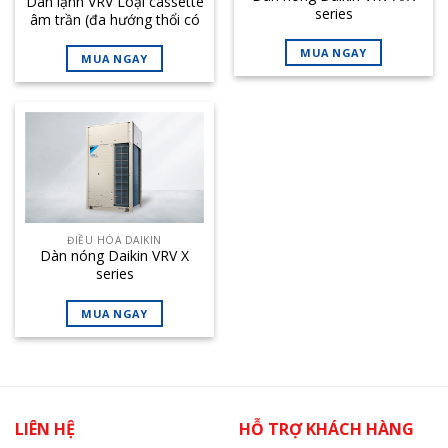
Dàn lạnh VRV Loại cassette
series
âm trần (đa hướng thổi có
cảm biến)
MUA NGAY
MUA NGAY
ĐIỀU HÒA DAIKIN
Dàn nóng Daikin VRV X
series
MUA NGAY
LIÊN HỆ
HỖ TRỢ KHÁCH HÀNG