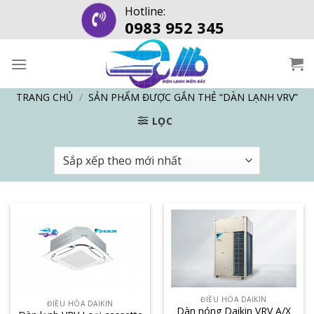
Skip
Hotline:
0983 952 345
to
content
TRANG CHỦ
/
SẢN PHẨM ĐƯỢC GẮN THẺ “DÀN LẠNH VRV”
LỌC
ĐIỀU HÒA DAIKIN
ĐIỀU HÒA DAIKIN
Dàn nóng Daikin VRV A/X