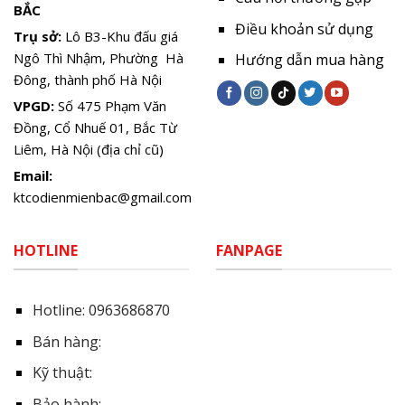
BẮC
Điều khoản sử dụng
Trụ sở:
Lô B3-Khu đấu giá
Ngô Thì Nhậm, Phường Hà
Hướng dẫn mua hàng
Đông, thành phố Hà Nội
VPGD:
Số 475 Phạm Văn
Đồng, Cổ Nhuế 01, Bắc Từ
Liêm, Hà Nội (địa chỉ cũ)
Email:
ktcodienmienbac@gmail.com
HOTLINE
FANPAGE
Hotline:
0963686870
Bán hàng:
Kỹ thuật:
Bảo hành: