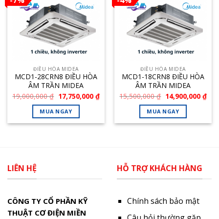
ĐIỀU HÒA MIDEA
ĐIỀU HÒA MIDEA
MCD1-28CRN8 ĐIỀU HÒA
MCD1-18CRN8 ĐIỀU HÒA
ÂM TRẦN MIDEA
ÂM TRẦN MIDEA
24.000BTU
18.000BTU
Giá
Giá
Giá
Giá
19,000,000
₫
17,750,000
₫
15,500,000
₫
14,900,000
₫
gốc
hiện
gốc
hiệ
là:
tại
là:
tại
MUA NGAY
MUA NGAY
19,000,000 ₫.
là:
15,500,000 ₫.
là:
17,750,000 ₫.
14,
LIÊN HỆ
HỖ TRỢ KHÁCH HÀNG
Chính sách bảo mật
CÔNG TY CỔ PHẦN KỸ
THUẬT CƠ ĐIỆN MIỀN
Câu hỏi thường gặp