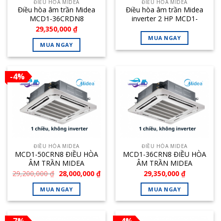
ĐIỀU HÒA MIDEA
ĐIỀU HÒA MIDEA
Điều hòa âm trần Midea
Điều hòa âm trần Midea
MCD1-36CRDN8
inverter 2 HP MCD1-
18CRDN8
29,350,000
₫
MUA NGAY
MUA NGAY
-4%
ĐIỀU HÒA MIDEA
ĐIỀU HÒA MIDEA
MCD1-50CRN8 ĐIỀU HÒA
MCD1-36CRN8 ĐIỀU HÒA
ÂM TRẦN MIDEA
ÂM TRẦN MIDEA
48.000BTU
36.000BTU
Giá
Giá
29,200,000
₫
28,000,000
₫
29,350,000
₫
gốc
hiện
là:
tại
MUA NGAY
MUA NGAY
29,200,000 ₫.
là:
28,000,000 ₫.
-7%
-4%