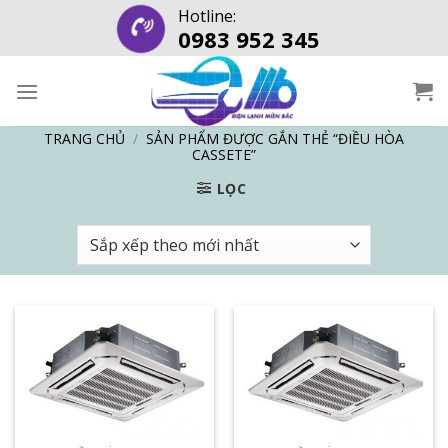
Skip
Hotline:
0983 952 345
to
content
TRANG CHỦ
/
SẢN PHẨM ĐƯỢC GẮN THẺ “ĐIỀU HÒA
CASSETE”
LỌC