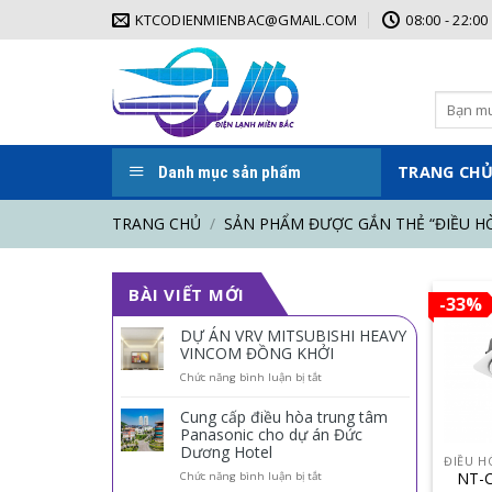
Skip
KTCODIENMIENBAC@GMAIL.COM
08:00 - 22:00
to
content
Tìm
kiếm:
TRANG CH
Danh mục sản phẩm
TRANG CHỦ
/
SẢN PHẨM ĐƯỢC GẮN THẺ “ĐIỀU H
BÀI VIẾT MỚI
-33%
DỰ ÁN VRV MITSUBISHI HEAVY
VINCOM ĐỒNG KHỞI
ở
Chức năng bình luận bị tắt
DỰ
ÁN
Cung cấp điều hòa trung tâm
VRV
Panasonic cho dự án Đức
MITSUBISHI
Dương Hotel
HEAVY
VINCOM
ở
NT-C
Chức năng bình luận bị tắt
ĐỒNG
Cung