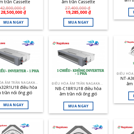
m trần Cassette
âm trần Cassette
Nagak
akawa 50000BTU 1
Nagakawa 28000BTU 1
42,800,000
₫
27,400,000
₫
ch
Giá
Giá
Giá
Giá
28,500,000
₫
19,285,000
₫
chiều
chiều
gốc
hiện
gốc
hiện
là:
tại
là:
tại
MUA NGAY
MUA NGAY
42,800,000 ₫.
là:
27,400,000 ₫.
là:
28,500,000 ₫.
19,285,000 ₫.
NT-A36
ĐIỀU HÒA ÂM TRẦN NAGAKAWA
âm 
ĐIỀU HÒA ÂM TRẦN NAGAKAWA
A32R1U18 điều hòa
NB-C18R1U18 điều hòa
Nagak
 trần nối ống gió
âm trần nối ống gió
akawa 32000BTU 2
Nagakawa 18000BTU 1
chiều inverter
chiều
MUA NGAY
MUA NGAY