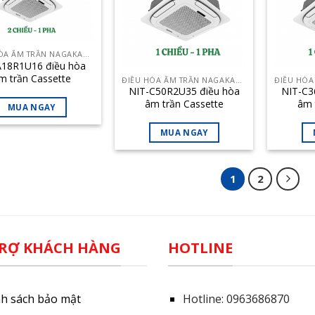
ĐIỀU HÒA ÂM TRẦN NAGAKAWA
18R1U16 điều hòa
m trần Cassette
ĐIỀU HÒA ÂM TRẦN NAGAKAWA
akawa 18000BTU 2
NIT-C50R2U35 điều hòa
NIT-C3
chiều
âm trần Cassette
âm 
MUA NGAY
Nagakawa 50000BTU 1
Nagak
chiều inverter
ch
MUA NGAY
1
2
RỢ KHÁCH HÀNG
HOTLINE
nh sách bảo mật
Hotline:
0963686870