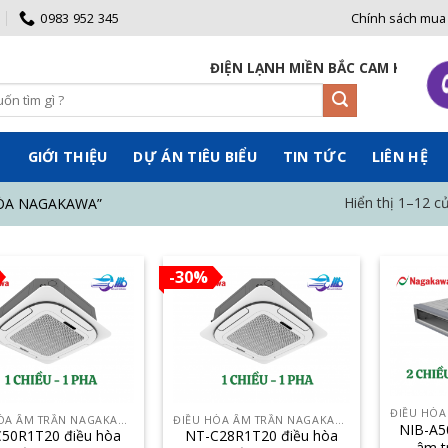
0983 952 345
Chính sách mua
ĐIỆN LẠNH MIỀN BẮC CAM KẾT BÁN GI
Ủ
GIỚI THIỆU
DỰ ÁN TIÊU BIỂU
TIN TỨC
LIÊN HỆ
Hiển thị 1–12 c
ÒA NAGAKAWA”
-30%
ĐIỀU HÒA ÂM TRẦN NAGAKAWA
ĐIỀU HÒA ÂM TRẦN NAGAKAWA
NIB-A5
50R1T20 điều hòa
NT-C28R1T20 điều hòa
âm t