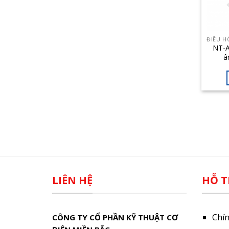
NT-A
â
Nag
LIÊN HỆ
HỖ T
Chí
CÔNG TY CỔ PHẦN KỸ THUẬT CƠ