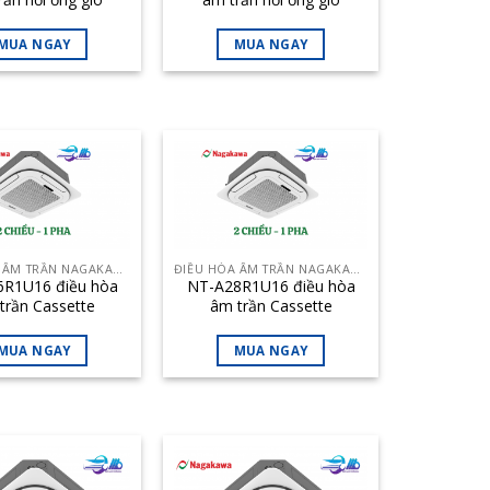
awa 50000BTU 2
Nagakawa 36000BTU 2
iều inverter
chiều inverter
MUA NGAY
MUA NGAY
ĐIỀU HÒA ÂM TRẦN NAGAKAWA
ĐIỀU HÒA ÂM TRẦN NAGAKAWA
R1U16 điều hòa
NT-A28R1U16 điều hòa
trần Cassette
âm trần Cassette
awa 36000BTU 2
Nagakawa 28000BTU 2
chiều
chiều
MUA NGAY
MUA NGAY