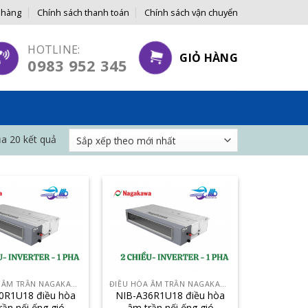
 hàng
Chính sách thanh toán
Chính sách vận chuyển
Á GỐC ĐẾN TAY NGƯỜI TIÊU DÙNG
HOTLINE:
GIỎ HÀNG
0983 952 345
ủa 20 kết quả
ĐIỀU HÒA ÂM TRẦN NAGAKAWA
ĐIỀU HÒA ÂM TRẦN NAGAKAWA
0R1U18 điều hòa
NIB-A36R1U18 điều hòa
rần nối ống gió
âm trần nối ống gió