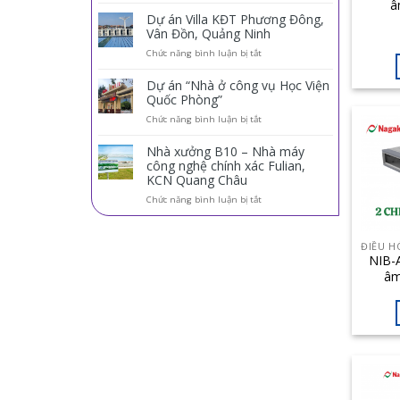
â
KHỞI
cấp
Dự án Villa KĐT Phương Đông,
Nag
điều
Vân Đồn, Quảng Ninh
hòa
ở
Chức năng bình luận bị tắt
trung
Dự
tâm
án
Panasonic
Dự án “Nhà ở công vụ Học Viện
Villa
cho
Quốc Phòng”
KĐT
dự
ở
Chức năng bình luận bị tắt
Phương
án
Dự
Đông,
Đức
án
Vân
Dương
Nhà xưởng B10 – Nhà máy
“Nhà
Đồn,
Hotel
công nghệ chính xác Fulian,
ở
Quảng
KCN Quang Châu
công
Ninh
vụ
ở
Chức năng bình luận bị tắt
Học
Nhà
Viện
xưởng
Quốc
B10
Phòng”
–
NIB-
Nhà
âm
máy
Nag
công
nghệ
chính
xác
Fulian,
KCN
Quang
Châu