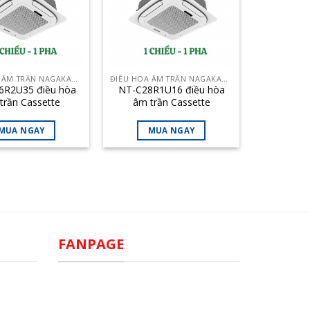
ĐIỀU HÒA ÂM TRẦN NAGAKAWA
ĐIỀU HÒA ÂM TRẦN NAGAKAWA
6R2U35 điều hòa
NT-C28R1U16 điều hòa
trần Cassette
âm trần Cassette
awa 36000BTU 1
Nagakawa 28000BTU 1
iều inverter
chiều
MUA NGAY
MUA NGAY
FANPAGE