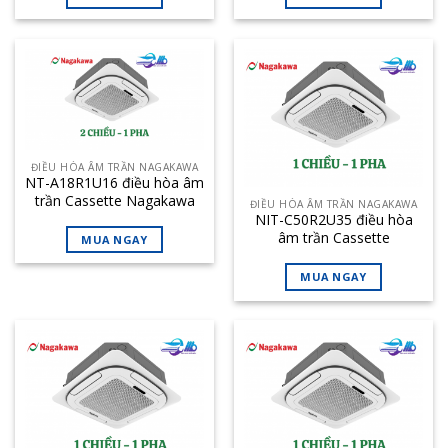
ĐIỀU HÒA ÂM TRẦN NAGAKAWA
NT-A18R1U16 điều hòa âm
trần Cassette Nagakawa
ĐIỀU HÒA ÂM TRẦN NAGAKAWA
18000BTU 2 chiều
NIT-C50R2U35 điều hòa
âm trần Cassette
MUA NGAY
Nagakawa 50000BTU 1
chiều inverter
MUA NGAY