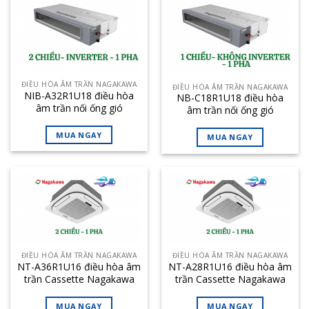
ĐIỀU HÒA ÂM TRẦN NAGAKAWA
ĐIỀU HÒA ÂM TRẦN NAGAKAWA
NIB-A32R1U18 điều hòa
NB-C18R1U18 điều hòa
âm trần nối ống gió
âm trần nối ống gió
Nagakawa 32000BTU 2
Nagakawa 18000BTU 1
chiều inverter
chiều
MUA NGAY
MUA NGAY
ĐIỀU HÒA ÂM TRẦN NAGAKAWA
ĐIỀU HÒA ÂM TRẦN NAGAKAWA
NT-A36R1U16 điều hòa âm
NT-A28R1U16 điều hòa âm
trần Cassette Nagakawa
trần Cassette Nagakawa
36000BTU 2 chiều
28000BTU 2 chiều
MUA NGAY
MUA NGAY