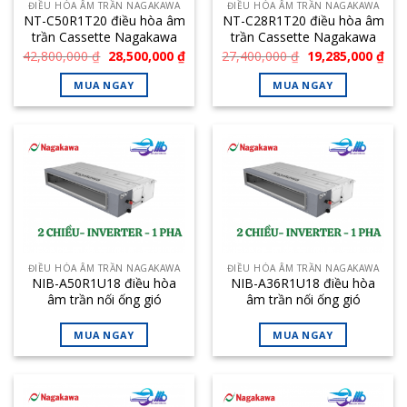
ĐIỀU HÒA ÂM TRẦN NAGAKAWA
ĐIỀU HÒA ÂM TRẦN NAGAKAWA
NT-C50R1T20 điều hòa âm
NT-C28R1T20 điều hòa âm
trần Cassette Nagakawa
trần Cassette Nagakawa
50000BTU 1 chiều
28000BTU 1 chiều
Giá
Giá
Giá
Giá
42,800,000
₫
28,500,000
₫
27,400,000
₫
19,285,000
₫
gốc
hiện
gốc
hiệ
là:
tại
là:
tại
MUA NGAY
MUA NGAY
42,800,000 ₫.
là:
27,400,000 ₫.
là:
28,500,000 ₫.
19,
ĐIỀU HÒA ÂM TRẦN NAGAKAWA
ĐIỀU HÒA ÂM TRẦN NAGAKAWA
NIB-A50R1U18 điều hòa
NIB-A36R1U18 điều hòa
âm trần nối ống gió
âm trần nối ống gió
Nagakawa 50000BTU 2
Nagakawa 36000BTU 2
chiều inverter
chiều inverter
MUA NGAY
MUA NGAY