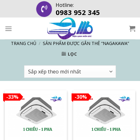
Skip
Hotline:
0983 952 345
to
content
TRANG CHỦ
/
SẢN PHẨM ĐƯỢC GẮN THẺ “NAGAKAWA”
LỌC
-33%
-30%