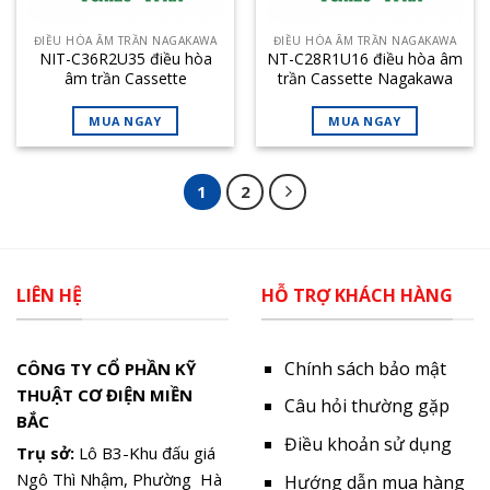
ĐIỀU HÒA ÂM TRẦN NAGAKAWA
ĐIỀU HÒA ÂM TRẦN NAGAKAWA
NIT-C36R2U35 điều hòa
NT-C28R1U16 điều hòa âm
âm trần Cassette
trần Cassette Nagakawa
Nagakawa 36000BTU 1
28000BTU 1 chiều
chiều inverter
MUA NGAY
MUA NGAY
1
2
LIÊN HỆ
HỖ TRỢ KHÁCH HÀNG
Chính sách bảo mật
CÔNG TY CỔ PHẦN KỸ
THUẬT CƠ ĐIỆN MIỀN
Câu hỏi thường gặp
BẮC
Điều khoản sử dụng
Trụ sở:
Lô B3-Khu đấu giá
Ngô Thì Nhậm, Phường Hà
Hướng dẫn mua hàng