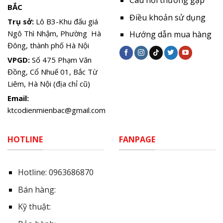
Câu hỏi thường gặp
BẮC
Điều khoản sử dụng
Trụ sở:
Lô B3-Khu đấu giá
Ngô Thì Nhậm, Phường Hà
Hướng dẫn mua hàng
Đông, thành phố Hà Nội
VPGD:
Số 475 Phạm Văn
Đồng, Cổ Nhuế 01, Bắc Từ
Liêm, Hà Nội (địa chỉ cũ)
Email:
ktcodienmienbac@gmail.com
HOTLINE
FANPAGE
Hotline:
0963686870
Bán hàng:
Kỹ thuật: