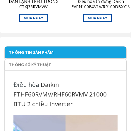
DÀN LẠNH TREO TƯỜNG
Điều hòa tủ đứng Daikin
CTXJ35RVMVW
FVRN100BXV1V/RR100DBXY1V
3 pha
MUA NGAY
MUA NGAY
THÔNG TIN SẢN PHẨM
THÔNG SỐ KỸ THUẬT
Điều hòa
Daikin
FTHF60RVMV/RHF60RVMV 21000
BTU 2 chiều Inverter