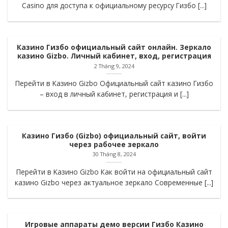
Casino для доступа к официальному ресурсу Гизбо [...]
Казино Гизбо официальный сайт онлайн. Зеркало
казино Gizbo. Личный кабинет, вход, регистрация
2 Tháng 9, 2024
Перейти в Kaзино Gizbо Официальный сайт казино Гизбо
– вход в личный кабинет, регистрация и [...]
Казино Гизбо (Gizbo) официальный сайт, войти
через рабочее зеркало
30 Tháng 8, 2024
Перейти в Kaзино Gizbо Как войти на официальный сайт
казино Gizbo через актуальное зеркало Современные [...]
Игровые аппараты демо версии Гизбо Казино