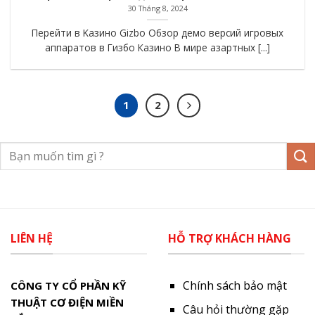
30 Tháng 8, 2024
Перейти в Kaзино Gizbо Обзор демо версий игровых
аппаратов в Гизбо Казино В мире азартных [...]
1
2
LIÊN HỆ
HỖ TRỢ KHÁCH HÀNG
Chính sách bảo mật
CÔNG TY CỔ PHẦN KỸ
THUẬT CƠ ĐIỆN MIỀN
Câu hỏi thường gặp