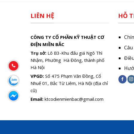
LIÊN HỆ
HỖ T
Chí
CÔNG TY CỔ PHẦN KỸ THUẬT CƠ
ĐIỆN MIỀN BẮC
Câu
Trụ sở:
Lô B3-Khu đấu giá Ngô Thì
Điề
Nhậm, Phường Hà Đông, thành phố
Hà Nội
Hướ
VPGD:
Số 475 Phạm Văn Đồng, Cổ
Nhuế 01, Bắc Từ Liêm, Hà Nội (địa chỉ
cũ)
Email:
ktcodienmienbac@gmail.com