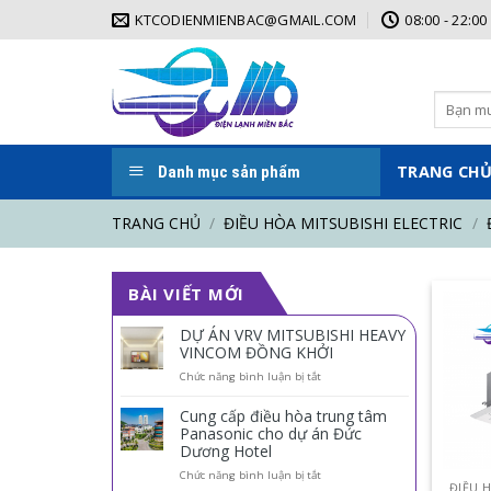
Skip
KTCODIENMIENBAC@GMAIL.COM
08:00 - 22:00
to
content
Tìm
kiếm:
TRANG CH
Danh mục sản phẩm
TRANG CHỦ
/
ĐIỀU HÒA MITSUBISHI ELECTRIC
/
Đ
BÀI VIẾT MỚI
DỰ ÁN VRV MITSUBISHI HEAVY
VINCOM ĐỒNG KHỞI
ở
Chức năng bình luận bị tắt
DỰ
ÁN
Cung cấp điều hòa trung tâm
VRV
Panasonic cho dự án Đức
MITSUBISHI
Dương Hotel
HEAVY
VINCOM
ở
Chức năng bình luận bị tắt
ĐIỀU 
ĐỒNG
Cung