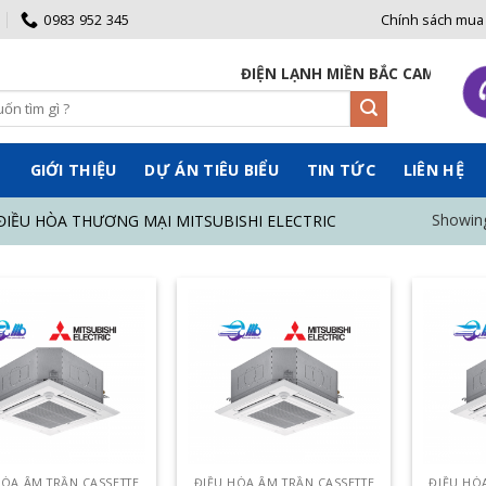
0983 952 345
Chính sách mua
ĐIỆN LẠNH MIỀN BẮC CAM KẾT BÁN
Ủ
GIỚI THIỆU
DỰ ÁN TIÊU BIỂU
TIN TỨC
LIÊN HỆ
Showing
IỀU HÒA THƯƠNG MẠI MITSUBISHI ELECTRIC
HÒA ÂM TRẦN CASSETTE
ĐIỀU HÒA ÂM TRẦN CASSETTE
ĐIỀU HÒ