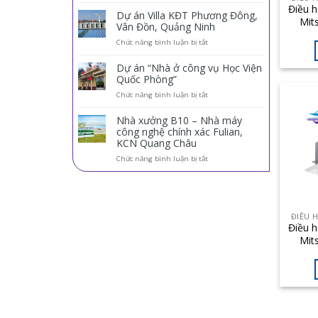
Điều h
KHỞI
cấp
Dự án Villa KĐT Phương Đông,
Mits
điều
Vân Đồn, Quảng Ninh
hòa
M48
ở
Chức năng bình luận bị tắt
trung
Dự
tâm
án
Panasonic
Dự án “Nhà ở công vụ Học Viện
Villa
cho
Quốc Phòng”
KĐT
dự
ở
Chức năng bình luận bị tắt
Phương
án
Dự
Đông,
Đức
án
Vân
Dương
Nhà xưởng B10 – Nhà máy
“Nhà
Đồn,
Hotel
công nghệ chính xác Fulian,
ở
Quảng
KCN Quang Châu
công
Ninh
vụ
ở
Chức năng bình luận bị tắt
Học
Nhà
Viện
xưởng
Quốc
B10
Phòng”
–
Nhà
ĐIỀU 
máy
Điều h
công
Mits
nghệ
M18
chính
xác
Fulian,
KCN
Quang
Châu