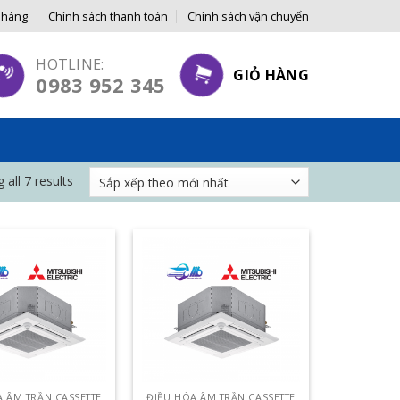
 hàng
Chính sách thanh toán
Chính sách vận chuyển
 GIÁ GỐC ĐẾN TAY NGƯỜI TIÊU DÙNG
HOTLINE:
GIỎ HÀNG
0983 952 345
 all 7 results
A ÂM TRẦN CASSETTE
ĐIỀU HÒA ÂM TRẦN CASSETTE