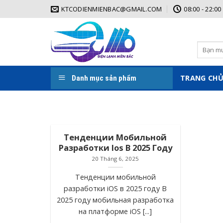
Skip
KTCODIENMIENBAC@GMAIL.COM
08:00 - 22:00
to
content
Tìm
kiếm:
TRANG CH
Danh mục sản phẩm
Тенденции Мобильной
Разработки Ios В 2025 Году
20 Tháng 6, 2025
Тенденции мобильной
разработки iOS в 2025 году В
2025 году мобильная разработка
на платформе iOS [...]