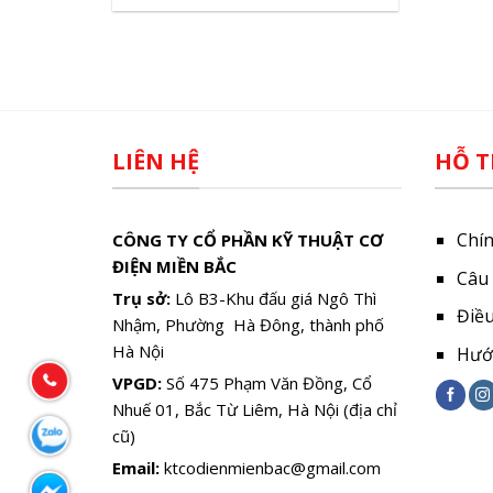
LIÊN HỆ
HỖ T
Chí
CÔNG TY CỔ PHẦN KỸ THUẬT CƠ
ĐIỆN MIỀN BẮC
Câu
Trụ sở:
Lô B3-Khu đấu giá Ngô Thì
Điề
Nhậm, Phường Hà Đông, thành phố
Hà Nội
Hướ
VPGD:
Số 475 Phạm Văn Đồng, Cổ
Nhuế 01, Bắc Từ Liêm, Hà Nội (địa chỉ
cũ)
Email:
ktcodienmienbac@gmail.com