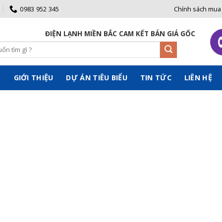
0983 952 345
Chính sách mua
ĐIỆN LẠNH MIỀN BẮC CAM KẾT BÁN GIÁ GỐC ĐẾN TAY
Ủ
GIỚI THIỆU
DỰ ÁN TIÊU BIỂU
TIN TỨC
LIÊN HỆ