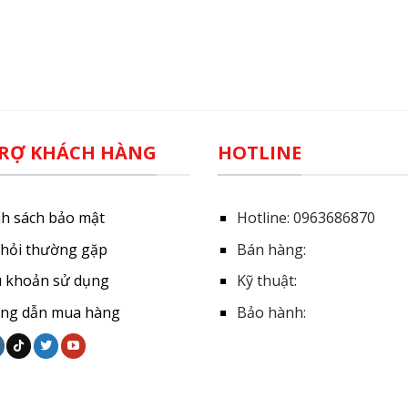
RỢ KHÁCH HÀNG
HOTLINE
nh sách bảo mật
Hotline:
0963686870
 hỏi thường gặp
Bán hàng:
u khoản sử dụng
Kỹ thuật:
ng dẫn mua hàng
Bảo hành: