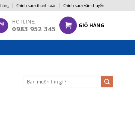
 hàng
Chính sách thanh toán
Chính sách vận chuyển
 BÁN GIÁ GỐC ĐẾN TAY NGƯỜI TIÊU DÙNG
HOTLINE:
GIỎ HÀNG
0983 952 345