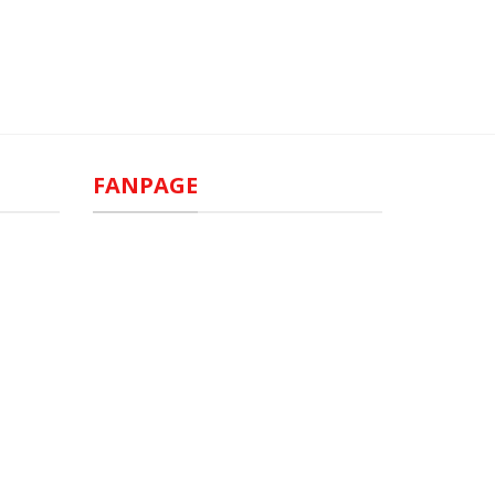
FANPAGE