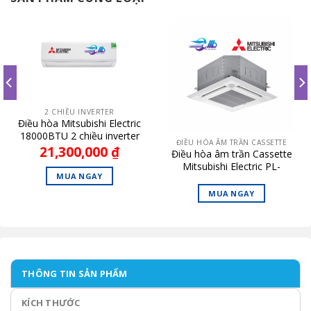
2 CHIỀU INVERTER
Điều hòa Mitsubishi Electric
18000BTU 2 chiều inverter
ĐIỀU HÒA ÂM TRẦN CASSETTE
MSZ/MUZ-HT50VF
21,300,000
₫
Điều hòa âm trần Cassette
Mitsubishi Electric PL-
MUA NGAY
M13EAK-PA 13.600BTU
MUA NGAY
0 ₫.
THÔNG TIN SẢN PHẨM
KÍCH THƯỚC