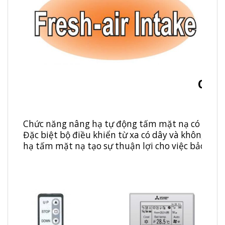
Chức
Chức năng nâng hạ tự động tấm mặt nạ có sẵn để
Đặc biệt bộ điều khiển từ xa có dây và không dâ
hạ tấm mặt nạ tạo sự thuận lợi cho việc bảo trì