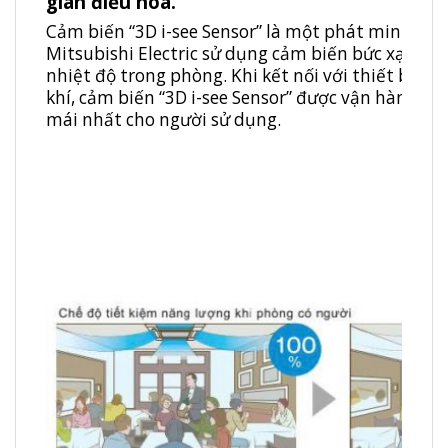
gian điều hòa.
Cảm biến “3D i-see Sensor” là một phát minh ma
Mitsubishi Electric sử dụng cảm biến bức xạ nhiệ
nhiệt độ trong phòng. Khi kết nối với thiết bị đi
khí, cảm biến “3D i-see Sensor” được vận hành tối
mái nhất cho người sử dụng.
Chế