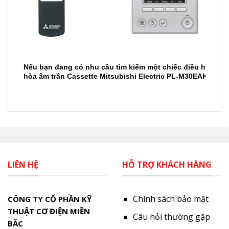
Nếu bạn đang có nhu cầu tìm kiếm một chiếc
điều hòa
cho
hòa âm trần Cassette Mitsubishi Electric PL-M30EAK-PA 3
LIÊN HỆ
HỖ TRỢ KHÁCH HÀNG
Chính sách bảo mật
CÔNG TY CỔ PHẦN KỸ
THUẬT CƠ ĐIỆN MIỀN
Câu hỏi thường gặp
BẮC