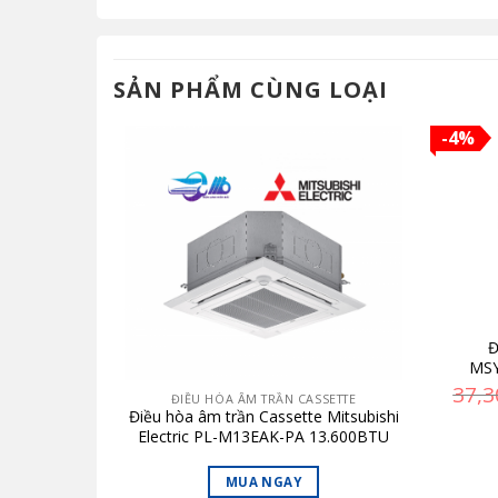
SẢN PHẨM CÙNG LOẠI
-4%
Mitsubishi
Đ
.000 Btu/h
MSY
0,000
₫
Giá
37,
ĐIỀU HÒA ÂM TRẦN CASSETTE
hiện
Điều hòa âm trần Cassette Mitsubishi
tại
Electric PL-M13EAK-PA 13.600BTU
,000 ₫.
là:
9,600,000 ₫.
MUA NGAY