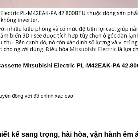
 Electric PL-M42EAK-PA 42.800BTU thuộc dòng sản phẩ
 không inverter.
với nhiều kiểu phòng và có mức độ tiện lợi cao, giúp n
ảm biến 3D i-see được tích hợp tùy chọn ở góc dàn lạ
 thụ. Bên cạnh đó, nó còn xác định số lượng và vị trí 
t cho người dùng. Điều hòa
Mitsubishi Electric
là lựa c
Cassette Mitsubishi Electric PL-M42EAK-PA 42.8
huyển động với độ chính xác cao
iết kế sang trọng, hài hòa, vận hành êm á