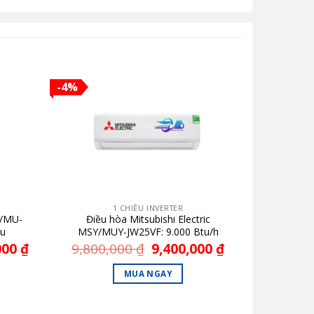
-4%
1 CHIỀU INVERTER
F/MU-
Điều hòa Mitsubishi Electric
ều
MSY/MUY-JW25VF: 9.000 Btu/h
000
₫
Giá
9,800,000
₫
Giá
9,400,000
₫
Giá
hiện
gốc
hiện
tại
là:
tại
MUA NGAY
₫.
là:
9,800,000 ₫.
là:
21,300,000 ₫.
9,400,000 ₫.