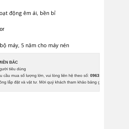
oạt động êm ái, bền bỉ
or
 bộ máy, 5 năm cho máy nén
MIỀN BẮC
gười tiêu dùng
u cầu mua số lượng lớn, vui lòng liên hệ theo số: 
0963.68.68.70
ng lắp đặt và vật tư. Mời quý khách tham khảo bảng giá lắp đặt 
tại đ