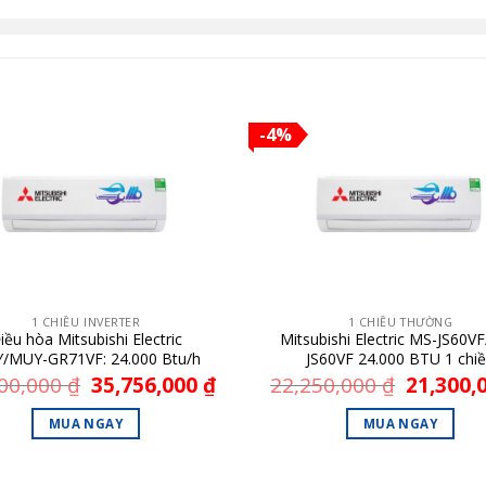
-4%
1 CHIỀU INVERTER
1 CHIỀU THƯỜNG
iều hòa Mitsubishi Electric
Mitsubishi Electric MS-JS60V
/MUY-GR71VF: 24.000 Btu/h
JS60VF 24.000 BTU 1 chi
300,000
₫
Giá
35,756,000
₫
Giá
22,250,000
₫
Giá
21,300,
gốc
hiện
gốc
là:
tại
là:
MUA NGAY
MUA NGAY
37,300,000 ₫.
là:
22,250,000 
35,756,000 ₫.