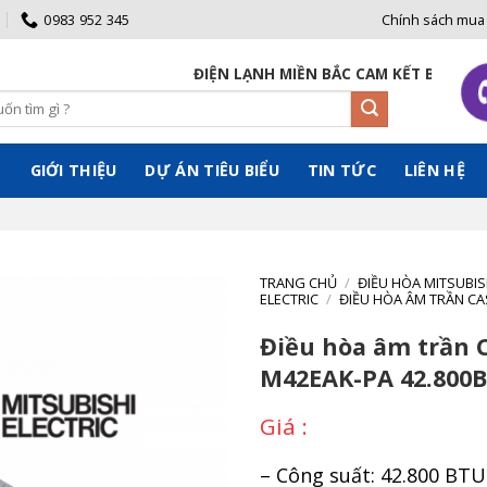
0983 952 345
Chính sách mua
ĐIỆN LẠNH MIỀN BẮC CAM KẾT BÁN GIÁ GỐC ĐẾN TA
Ủ
GIỚI THIỆU
DỰ ÁN TIÊU BIỂU
TIN TỨC
LIÊN HỆ
TRANG CHỦ
/
ĐIỀU HÒA MITSUBIS
ELECTRIC
/
ĐIỀU HÒA ÂM TRẦN CA
Điều hòa âm trần C
M42EAK-PA 42.800
– Công suất: 42.800 BTU