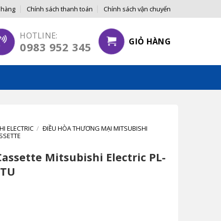
 hàng
Chính sách thanh toán
Chính sách vận chuyển
Y NGƯỜI TIÊU DÙNG
HOTLINE:
GIỎ HÀNG
0983 952 345
HI ELECTRIC
/
ĐIỀU HÒA THƯƠNG MẠI MITSUBISHI
SSETTE
assette Mitsubishi Electric PL-
BTU