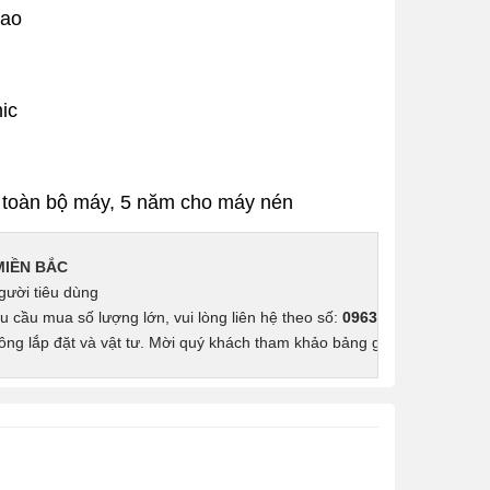
cao
ic
 toàn bộ máy, 5 năm cho máy nén
MIỀN BẮC
gười tiêu dùng
u cầu mua số lượng lớn, vui lòng liên hệ theo số: 
0963.68.68.70
ng lắp đặt và vật tư. Mời quý khách tham khảo bảng giá lắp đặt 
tại đ