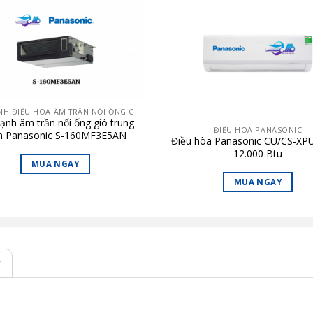
DÀN LẠNH ĐIỀU HÒA ÂM TRẦN NỐI ỐNG GIÓ
ạnh âm trần nối ống gió trung
ĐIỀU HÒA PANASONIC
m Panasonic S-160MF3E5AN
Điều hòa Panasonic CU/CS-X
0BTU – Loại 2 chiều (AST trung
12.000 Btu
bình)
MUA NGAY
MUA NGAY
T