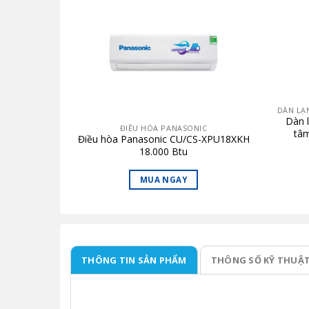
Dàn l
IC
ĐIỀU HÒA PANASONIC
tâ
4ZKH-8 –
Điều hòa Panasonic CU/CS-XPU18XKH
54.60
verter
18.000 Btu
MUA NGAY
THÔNG TIN SẢN PHẨM
THÔNG SỐ KỸ THUẬ