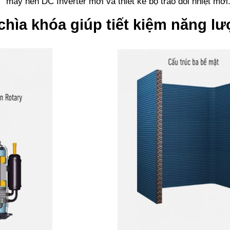
máy nén DC Inverter mới và thiết kế bộ trao đổi nhiệt mới
hìa khóa giúp tiết kiệm năng lư