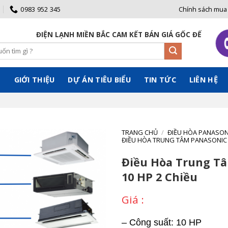
0983 952 345
Chính sách mua
N LẠNH MIỀN BẮC CAM KẾT BÁN GIÁ GỐC ĐẾN TAY NGƯỜI TIÊU D
Ủ
GIỚI THIỆU
DỰ ÁN TIÊU BIỂU
TIN TỨC
LIÊN HỆ
TRANG CHỦ
/
ĐIỀU HÒA PANASON
ĐIỀU HÒA TRUNG TÂM PANASONIC
Điều Hòa Trung T
10 HP 2 Chiều
– Công suất: 10 HP