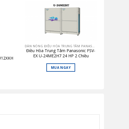
DÀN NÓNG ĐIỀU HÒA TRUNG TÂM PANASONIC
Điều Hòa Trung Tâm Panasonic FSV-
EX U-24ME2H7 24 HP 2 Chiều
PU12XKH
MUA NGAY