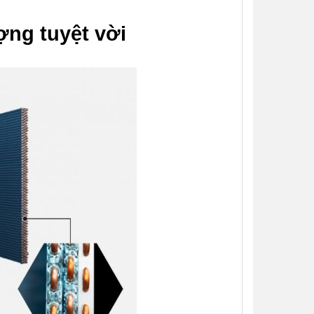
.
ợng tuyệt vời