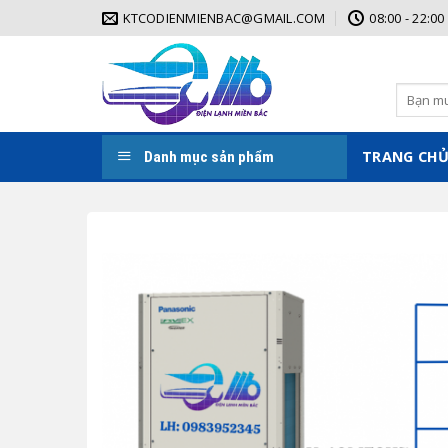
Skip
KTCODIENMIENBAC@GMAIL.COM
08:00 - 22:00
to
content
ĐIỆ
Tìm
kiếm:
TRANG CH
Danh mục sản phẩm