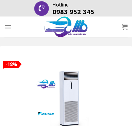
Skip
Hotline:
0983 952 345
to
content
-18%