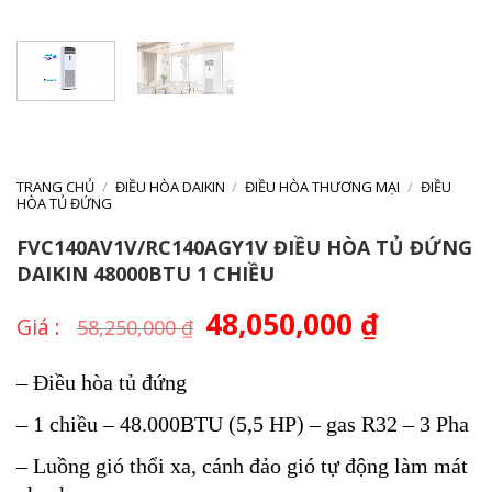
TRANG CHỦ
/
ĐIỀU HÒA DAIKIN
/
ĐIỀU HÒA THƯƠNG MẠI
/
ĐIỀU
HÒA TỦ ĐỨNG
FVC140AV1V/RC140AGY1V ĐIỀU HÒA TỦ ĐỨNG
DAIKIN 48000BTU 1 CHIỀU
Giá
48,050,000
₫
Giá
58,250,000
₫
gốc
hiện
là:
tại
58,250,000 ₫.
là:
– Điều hòa tủ đứng
48,050,000 
– 1 chiều – 48.000BTU (5,5 HP) – gas R32 – 3 Pha
– Luồng gió thổi xa, cánh đảo gió tự động làm mát