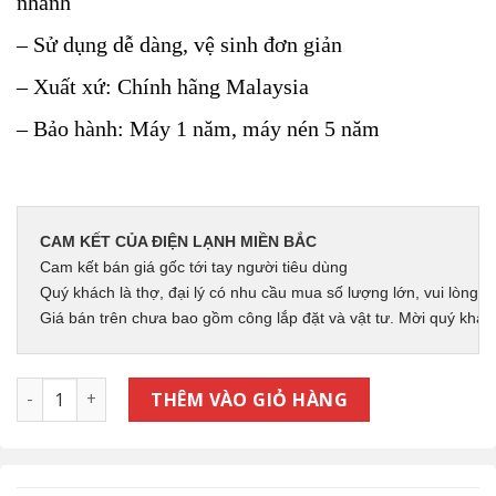
nhanh
– Sử dụng dễ dàng, vệ sinh đơn giản
– Xuất xứ: Chính hãng Malaysia
– Bảo hành: Máy 1 năm, máy nén 5 năm
CAM KẾT CỦA ĐIỆN LẠNH MIỀN BẮC
Cam kết bán giá gốc tới tay người tiêu dùng
Quý khách là thợ, đại lý có nhu cầu mua số lượng lớn, vui lòng li
Giá bán trên chưa bao gồm công lắp đặt và vật tư. Mời quý khác
FVC140AV1V/RC140AGY1V ĐIỀU HÒA TỦ ĐỨNG DAIKIN 48000BT
THÊM VÀO GIỎ HÀNG