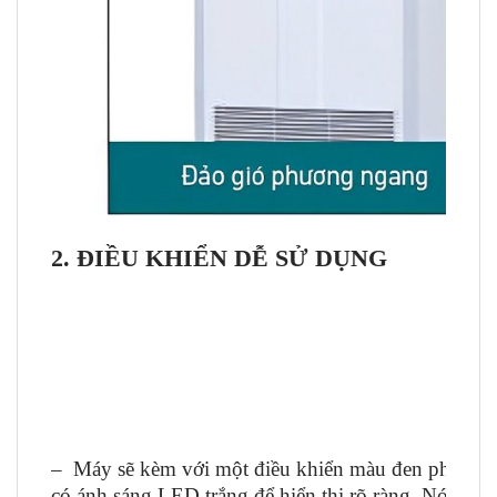
2. ĐIỀU KHIỂN DỄ SỬ DỤNG
–
Máy sẽ kèm với một điều khiển màu đen phong 
có ánh sáng LED trắng để hiển thị rõ ràng. Nó đi k