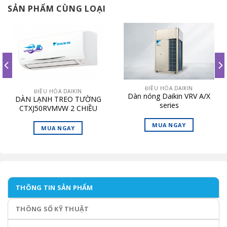
SẢN PHẨM CÙNG LOẠI
ĐIỀU HÒA DAIKIN
ĐIỀU HÒA DAIKIN
Dàn nóng Daikin VRV A/X
DÀN LẠNH TREO TƯỜNG
series
CTXJ50RVMVW 2 CHIỀU
LẠNH SƯỞI
MUA NGAY
MUA NGAY
THÔNG TIN SẢN PHẨM
THÔNG SỐ KỸ THUẬT