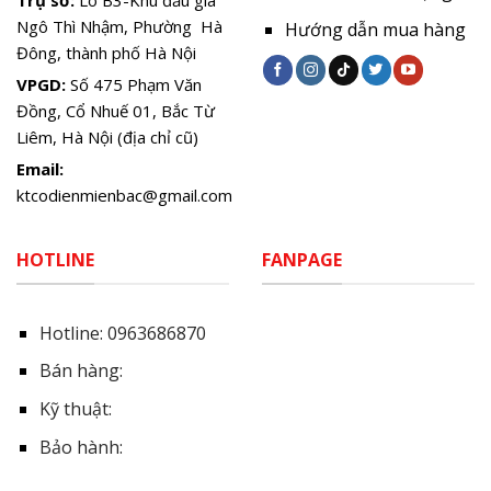
Trụ sở:
Lô B3-Khu đấu giá
Ngô Thì Nhậm, Phường Hà
Hướng dẫn mua hàng
Đông, thành phố Hà Nội
VPGD:
Số 475 Phạm Văn
Đồng, Cổ Nhuế 01, Bắc Từ
Liêm, Hà Nội (địa chỉ cũ)
Email:
ktcodienmienbac@gmail.com
HOTLINE
FANPAGE
Hotline:
0963686870
Bán hàng:
Kỹ thuật:
Bảo hành: