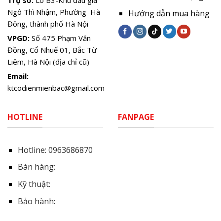
Trụ sở:
Lô B3-Khu đấu giá
Ngô Thì Nhậm, Phường Hà
Hướng dẫn mua hàng
Đông, thành phố Hà Nội
VPGD:
Số 475 Phạm Văn
Đồng, Cổ Nhuế 01, Bắc Từ
Liêm, Hà Nội (địa chỉ cũ)
Email:
ktcodienmienbac@gmail.com
HOTLINE
FANPAGE
Hotline:
0963686870
Bán hàng:
Kỹ thuật:
Bảo hành: