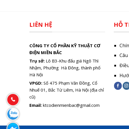
LIÊN HỆ
HỖ T
Chí
CÔNG TY CỔ PHẦN KỸ THUẬT CƠ
ĐIỆN MIỀN BẮC
Câu
Trụ sở:
Lô B3-Khu đấu giá Ngô Thì
Điề
Nhậm, Phường Hà Đông, thành phố
Hà Nội
Hướ
VPGD:
Số 475 Phạm Văn Đồng, Cổ
Nhuế 01, Bắc Từ Liêm, Hà Nội (địa chỉ
cũ)
Email:
ktcodienmienbac@gmail.com