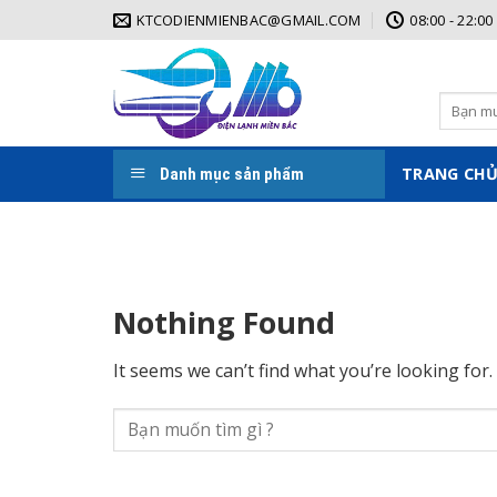
Skip
KTCODIENMIENBAC@GMAIL.COM
08:00 - 22:00
to
content
Tìm
kiếm:
TRANG CH
Danh mục sản phẩm
Nothing Found
It seems we can’t find what you’re looking for