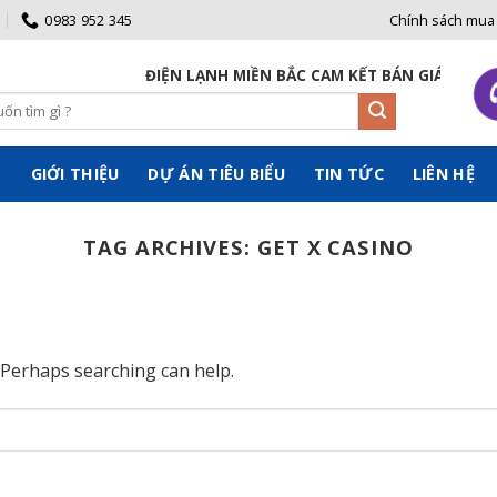
0983 952 345
Chính sách mua
ĐIỆN LẠNH MIỀN BẮC CAM KẾT BÁN GIÁ GỐC ĐẾ
Ủ
GIỚI THIỆU
DỰ ÁN TIÊU BIỂU
TIN TỨC
LIÊN HỆ
TAG ARCHIVES:
GET X CASINO
. Perhaps searching can help.