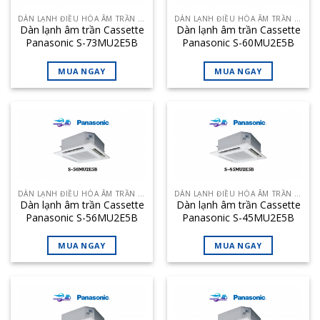
DÀN LẠNH ĐIỀU HÒA ÂM TRẦN CASSETTE
DÀN LẠNH ĐIỀU HÒA ÂM TRẦN CASSETTE
Dàn lạnh âm trần Cassette
Dàn lạnh âm trần Cassette
Panasonic S-73MU2E5B
Panasonic S-60MU2E5B
24.900 BTU – Loại 2 chiều
20.500 BTU – Loại 2 chiều
(4 hướng thổi)
(4 hướng thổi)
MUA NGAY
MUA NGAY
DÀN LẠNH ĐIỀU HÒA ÂM TRẦN CASSETTE
DÀN LẠNH ĐIỀU HÒA ÂM TRẦN CASSETTE
Dàn lạnh âm trần Cassette
Dàn lạnh âm trần Cassette
Panasonic S-56MU2E5B
Panasonic S-45MU2E5B
19.100 BTU – Loại 2 chiều
15.400 BTU – Loại 2 chiều
(4 hướng thổi)
(4 hướng thổi)
MUA NGAY
MUA NGAY