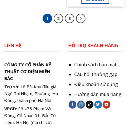
1
2
3
LIÊN HỆ
HỖ TRỢ KHÁCH HÀNG
Chính sách bảo mật
CÔNG TY CỔ PHẦN KỸ
THUẬT CƠ ĐIỆN MIỀN
Câu hỏi thường gặp
BẮC
Điều khoản sử dụng
Trụ sở:
Lô B3-Khu đấu giá
Ngô Thì Nhậm, Phường Hà
Hướng dẫn mua hàng
Đông, thành phố Hà Nội
VPGD:
Số 475 Phạm Văn
Đồng, Cổ Nhuế 01, Bắc Từ
Liêm, Hà Nội (địa chỉ cũ)