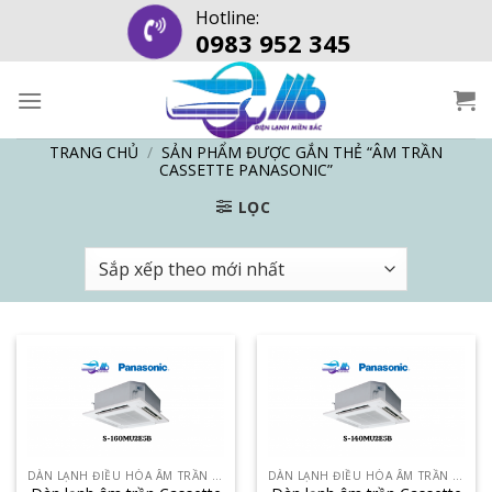
Skip
Hotline:
0983 952 345
to
content
TRANG CHỦ
/
SẢN PHẨM ĐƯỢC GẮN THẺ “ÂM TRẦN
CASSETTE PANASONIC”
LỌC
DÀN LẠNH ĐIỀU HÒA ÂM TRẦN CASSETTE
DÀN LẠNH ĐIỀU HÒA ÂM TRẦN CASSETTE