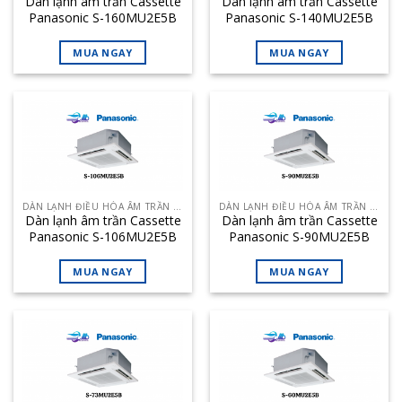
Dàn lạnh âm trần Cassette
Dàn lạnh âm trần Cassette
Panasonic S-160MU2E5B
Panasonic S-140MU2E5B
54.600 BTU – Loại 2 chiều
47.800 BTU – Loại 2 chiều
(4 hướng thổi)
(4 hướng thổi)
MUA NGAY
MUA NGAY
DÀN LẠNH ĐIỀU HÒA ÂM TRẦN CASSETTE
DÀN LẠNH ĐIỀU HÒA ÂM TRẦN CASSETTE
Dàn lạnh âm trần Cassette
Dàn lạnh âm trần Cassette
Panasonic S-106MU2E5B
Panasonic S-90MU2E5B
36.200 BTU – Loại 2 chiều
30.700 BTU – Loại 2 chiều
(4 hướng thổi)
(4 hướng thổi)
MUA NGAY
MUA NGAY