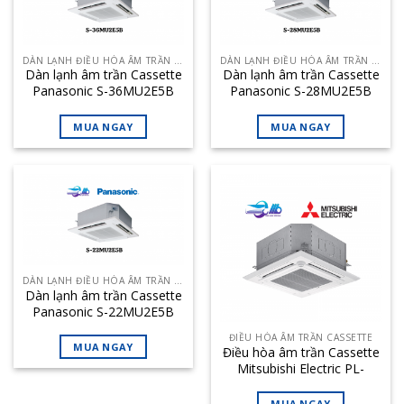
DÀN LẠNH ĐIỀU HÒA ÂM TRẦN CASSETTE
DÀN LẠNH ĐIỀU HÒA ÂM TRẦN CASSETTE
Dàn lạnh âm trần Cassette
Dàn lạnh âm trần Cassette
Panasonic S-36MU2E5B
Panasonic S-28MU2E5B
12.300 BTU – Loại 2 chiều
9.600 BTU – Loại 2 chiều (4
(4 hướng thổi)
hướng thổi)
MUA NGAY
MUA NGAY
DÀN LẠNH ĐIỀU HÒA ÂM TRẦN CASSETTE
Dàn lạnh âm trần Cassette
Panasonic S-22MU2E5B
7.500 BTU – Loại 2 chiều (4
ĐIỀU HÒA ÂM TRẦN CASSETTE
hướng thổi)
MUA NGAY
Điều hòa âm trần Cassette
Mitsubishi Electric PL-
M48EAK-PA 48.100BTU
MUA NGAY