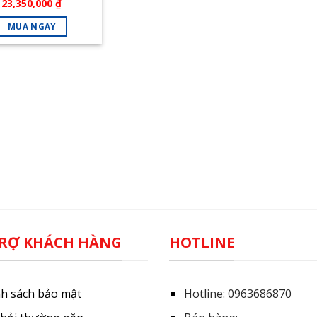
Giá
Giá
23,350,000
₫
G THỔI 18.000BTU
gốc
hiện
1 CHIỀU
là:
tại
MUA NGAY
28,160,000 ₫.
là:
23,350,000 ₫.
RỢ KHÁCH HÀNG
HOTLINE
nh sách bảo mật
Hotline:
0963686870