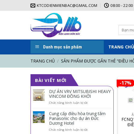
Skip
KTCODIENMIENBAC@GMAIL.COM
08:00 - 22:00
to
content
Tìm
kiếm:
TRANG CH
Danh mục sản phẩm
TRANG CHỦ
/
SẢN PHẨM ĐƯỢC GẮN THẺ “ĐIỀU H
BÀI VIẾT MỚI
-17%
DỰ ÁN VRV MITSUBISHI HEAVY
VINCOM ĐỒNG KHỞI
ở
Chức năng bình luận bị tắt
DỰ
ÁN
Cung cấp điều hòa trung tâm
Â
VRV
Panasonic cho dự án Đức
FCNQ
MITSUBISHI
Dương Hotel
ĐI
HEAVY
CAS
VINCOM
ở
Chức năng bình luận bị tắt
ĐỒNG
Cung