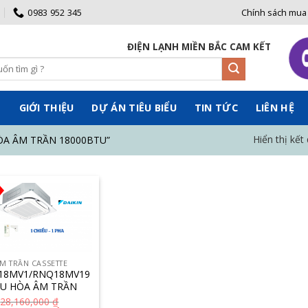
0983 952 345
Chính sách mua
ĐIỆN LẠNH MIỀN BẮC CAM KẾT BÁN GIÁ 
Ủ
GIỚI THIỆU
DỰ ÁN TIÊU BIỂU
TIN TỨC
LIÊN HỆ
Hiển thị kết
ÒA ÂM TRẦN 18000BTU”
M TRẦN CASSETTE
18MV1/RNQ18MV19
ỀU HÒA ÂM TRẦN
SETTE DAIKIN ĐA
28,160,000
₫