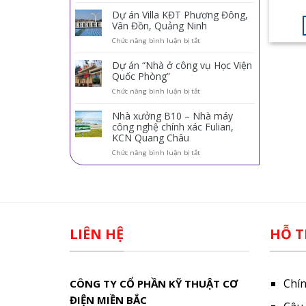
HƯỚN
KHỞI
cấp
Dự án Villa KĐT Phương Đông,
điều
Vân Đồn, Quảng Ninh
hòa
ở
Chức năng bình luận bị tắt
trung
Dự
tâm
án
Panasonic
Dự án “Nhà ở công vụ Học Viện
Villa
cho
Quốc Phòng”
KĐT
dự
ở
Chức năng bình luận bị tắt
Phương
án
Dự
Đông,
Đức
án
Vân
Dương
Nhà xưởng B10 – Nhà máy
“Nhà
Đồn,
Hotel
công nghệ chính xác Fulian,
ở
Quảng
KCN Quang Châu
công
Ninh
vụ
ở
Chức năng bình luận bị tắt
Học
Nhà
Viện
xưởng
Quốc
B10
Phòng”
–
Nhà
máy
công
LIÊN HỆ
HỖ T
nghệ
chính
xác
Fulian,
KCN
Chí
CÔNG TY CỔ PHẦN KỸ THUẬT CƠ
Quang
Châu
ĐIỆN MIỀN BẮC