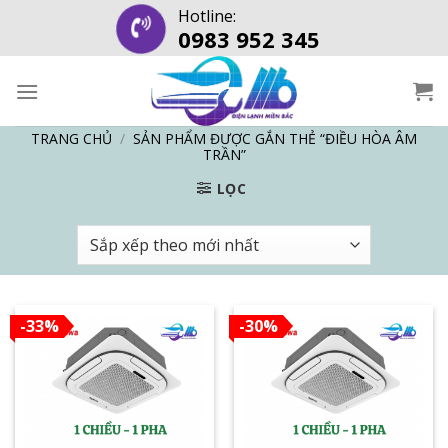
Skip
Hotline:
0983 952 345
to
content
TRANG CHỦ
/
SẢN PHẨM ĐƯỢC GẮN THẺ “ĐIỀU HÒA ÂM
TRẦN”
LỌC
-33%
-30%