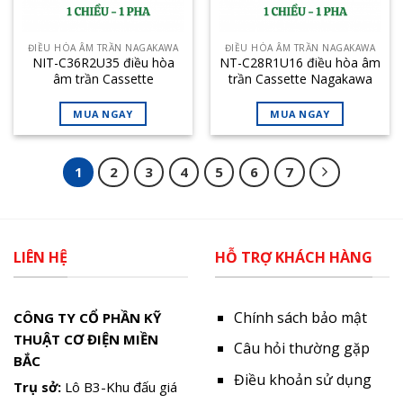
ĐIỀU HÒA ÂM TRẦN NAGAKAWA
ĐIỀU HÒA ÂM TRẦN NAGAKAWA
NIT-C36R2U35 điều hòa
NT-C28R1U16 điều hòa âm
âm trần Cassette
trần Cassette Nagakawa
Nagakawa 36000BTU 1
28000BTU 1 chiều
chiều inverter
MUA NGAY
MUA NGAY
1
2
3
4
5
6
7
LIÊN HỆ
HỖ TRỢ KHÁCH HÀNG
Chính sách bảo mật
CÔNG TY CỔ PHẦN KỸ
THUẬT CƠ ĐIỆN MIỀN
Câu hỏi thường gặp
BẮC
Điều khoản sử dụng
Trụ sở:
Lô B3-Khu đấu giá