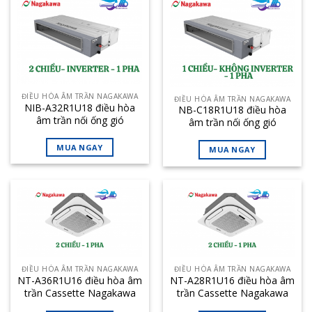
ĐIỀU HÒA ÂM TRẦN NAGAKAWA
ĐIỀU HÒA ÂM TRẦN NAGAKAWA
NIB-A32R1U18 điều hòa
NB-C18R1U18 điều hòa
âm trần nối ống gió
âm trần nối ống gió
Nagakawa 32000BTU 2
Nagakawa 18000BTU 1
chiều inverter
chiều
MUA NGAY
MUA NGAY
ĐIỀU HÒA ÂM TRẦN NAGAKAWA
ĐIỀU HÒA ÂM TRẦN NAGAKAWA
NT-A36R1U16 điều hòa âm
NT-A28R1U16 điều hòa âm
trần Cassette Nagakawa
trần Cassette Nagakawa
36000BTU 2 chiều
28000BTU 2 chiều