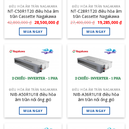
ĐIỀU HÒA ÂM TRẦN NAGAKAWA
ĐIỀU HÒA ÂM TRẦN NAGAKAWA
NT-C50R1T20 điều hòa âm
NT-C28R1T20 điều hòa âm
trần Cassette Nagakawa
trần Cassette Nagakawa
50000BTU 1 chiều
28000BTU 1 chiều
Giá
Giá
Giá
Giá
42,800,000
₫
28,500,000
₫
27,400,000
₫
19,285,000
₫
gốc
hiện
gốc
hiệ
là:
tại
là:
tại
MUA NGAY
MUA NGAY
42,800,000 ₫.
là:
27,400,000 ₫.
là:
28,500,000 ₫.
19,
ĐIỀU HÒA ÂM TRẦN NAGAKAWA
ĐIỀU HÒA ÂM TRẦN NAGAKAWA
NIB-A50R1U18 điều hòa
NIB-A36R1U18 điều hòa
âm trần nối ống gió
âm trần nối ống gió
Nagakawa 50000BTU 2
Nagakawa 36000BTU 2
chiều inverter
chiều inverter
MUA NGAY
MUA NGAY