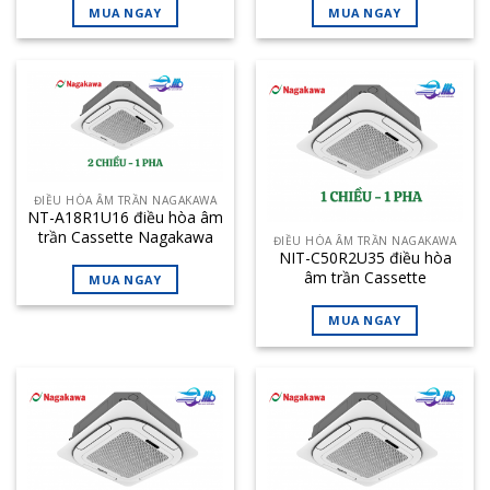
MUA NGAY
MUA NGAY
ĐIỀU HÒA ÂM TRẦN NAGAKAWA
NT-A18R1U16 điều hòa âm
trần Cassette Nagakawa
ĐIỀU HÒA ÂM TRẦN NAGAKAWA
18000BTU 2 chiều
NIT-C50R2U35 điều hòa
âm trần Cassette
MUA NGAY
Nagakawa 50000BTU 1
chiều inverter
MUA NGAY