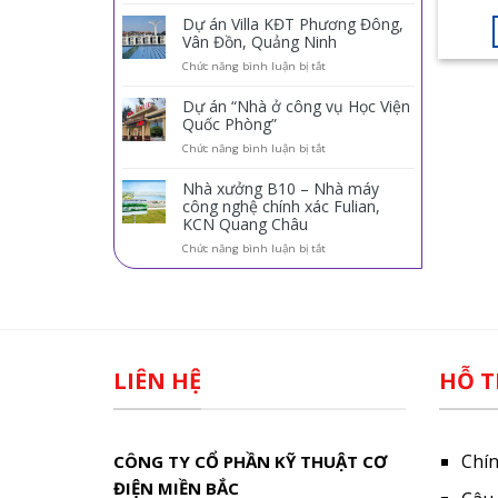
KHỞI
cấp
Dự án Villa KĐT Phương Đông,
điều
Vân Đồn, Quảng Ninh
hòa
ở
Chức năng bình luận bị tắt
trung
Dự
tâm
án
Panasonic
Dự án “Nhà ở công vụ Học Viện
Villa
cho
Quốc Phòng”
KĐT
dự
ở
Chức năng bình luận bị tắt
Phương
án
Dự
Đông,
Đức
án
Vân
Dương
Nhà xưởng B10 – Nhà máy
“Nhà
Đồn,
Hotel
công nghệ chính xác Fulian,
ở
Quảng
KCN Quang Châu
công
Ninh
vụ
ở
Chức năng bình luận bị tắt
Học
Nhà
Viện
xưởng
Quốc
B10
Phòng”
–
Nhà
máy
công
LIÊN HỆ
HỖ T
nghệ
chính
xác
Fulian,
KCN
Chí
CÔNG TY CỔ PHẦN KỸ THUẬT CƠ
Quang
Châu
ĐIỆN MIỀN BẮC