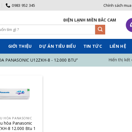
0983 952 345
Chính sách mua
ĐIỆN LẠNH MIỀN BẮC CAM KẾT BÁN
Ủ
GIỚI THIỆU
DỰ ÁN TIÊU BIỂU
TIN TỨC
LIÊN HỆ
Hiển thị kết
A PANASONIC U12ZKH-8 - 12.000 BTU”
ỀU HÒA PANASONIC
ều hòa Panasonic
KH-8 12.000 Btu 1