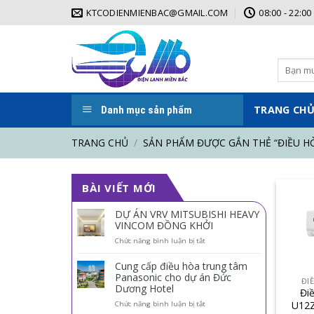
Skip
KTCODIENMIENBAC@GMAIL.COM
08:00 - 22:00
to
content
Tìm
kiếm:
TRANG CH
Danh mục sản phẩm
TRANG CHỦ
/
SẢN PHẨM ĐƯỢC GẮN THẺ “ĐIỀU HÒ
BÀI VIẾT MỚI
DỰ ÁN VRV MITSUBISHI HEAVY
VINCOM ĐỒNG KHỞI
ở
Chức năng bình luận bị tắt
DỰ
ÁN
Cung cấp điều hòa trung tâm
VRV
Panasonic cho dự án Đức
ĐI
MITSUBISHI
Dương Hotel
Đi
HEAVY
U12Z
VINCOM
ở
Chức năng bình luận bị tắt
ĐỒNG
Cung