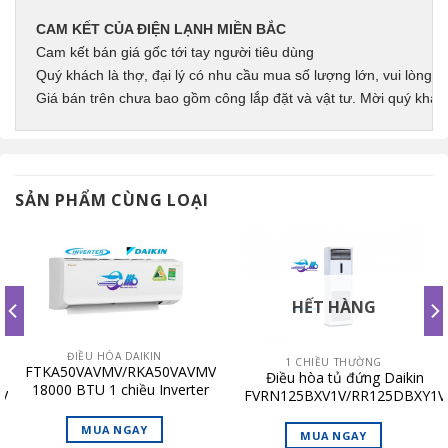
CAM KẾT CỦA ĐIỆN LẠNH MIỀN BẮC
Cam kết bán giá gốc tới tay người tiêu dùng
Quý khách là thợ, đại lý có nhu cầu mua số lượng lớn, vui lòng li
Giá bán trên chưa bao gồm công lắp đặt và vật tư. Mời quý khác
SẢN PHẨM CÙNG LOẠI
HẾT HÀNG
ĐIỀU HÒA DAIKIN
1 CHIỀU THƯỜNG
FTKA50VAVMV/RKA50VAVMV
Điều hòa tủ đứng Daikin
18000 BTU 1 chiều Inverter
V
FVRN125BXV1V/RR125DBXY1V
3 pha
MUA NGAY
MUA NGAY