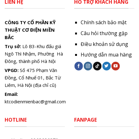
LIÊN HỆ
HỖ TRỢ KHÁCH HÀNG
Chính sách bảo mật
CÔNG TY CỔ PHẦN KỸ
THUẬT CƠ ĐIỆN MIỀN
Câu hỏi thường gặp
BẮC
Điều khoản sử dụng
Trụ sở:
Lô B3-Khu đấu giá
Ngô Thì Nhậm, Phường Hà
Hướng dẫn mua hàng
Đông, thành phố Hà Nội
VPGD:
Số 475 Phạm Văn
Đồng, Cổ Nhuế 01, Bắc Từ
Liêm, Hà Nội (địa chỉ cũ)
Email:
ktcodienmienbac@gmail.com
HOTLINE
FANPAGE