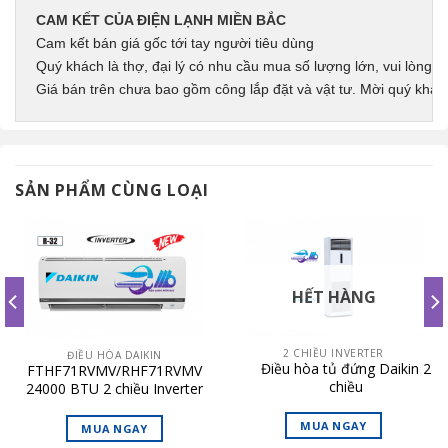
CAM KẾT CỦA ĐIỆN LẠNH MIỀN BẮC
Cam kết bán giá gốc tới tay người tiêu dùng
Quý khách là thợ, đại lý có nhu cầu mua số lượng lớn, vui lòng li
Giá bán trên chưa bao gồm công lắp đặt và vật tư. Mời quý khác
SẢN PHẨM CÙNG LOẠI
HẾT HÀNG
2 CHIỀU INVERTER
ĐIỀU HÒA DAIKIN
Điều hòa tủ đứng Daikin 2
FTHF71RVMV/RHF71RVMV
chiều
24000 BTU 2 chiều Inverter
FVQN160AXV1V/RQ140DGXY1
3 pha
MUA NGAY
MUA NGAY