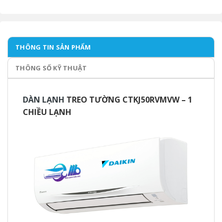
THÔNG TIN SẢN PHẨM
THÔNG SỐ KỸ THUẬT
DÀN LẠNH
TREO TƯỜNG CTKJ50RVMVW – 1
CHIỀU LẠNH