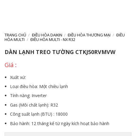
TRANG CHỦ
/
ĐIỀU HÒA DAIKIN
/
ĐIỀU HÒA THƯƠNG MẠI
/
ĐIỀU
HÒA MULTI
/
ĐIỀU HÒA MULTI - NX R32
DÀN LẠNH TREO TƯỜNG CTKJ50RVMVW
Xuất xứ:
Loại điều hòa: Một chiều lạnh
Tính năng: Inverter
Gas (Môi chất lạnh): R32
Công suất lạnh (BTU) : 18000
Bảo hành: 12 tháng kể từ ngày kích hoạt bảo hành