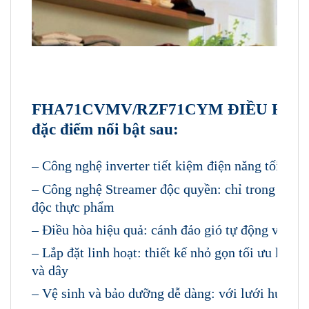
FHA71CVMV/RZF71CYM ĐIỀU HÒA ÁP
đặc điểm nổi bật sau:
– Công nghệ inverter tiết kiệm điện năng tối đa
– Công nghệ Streamer độc quyền: chỉ trong 1 gi
độc thực phẩm
– Điều hòa hiệu quả: cánh đảo gió tự động và chế
– Lắp đặt linh hoạt: thiết kế nhỏ gọn tối ưu khôn
và dây
– Vệ sinh và bảo dưỡng dễ dàng: với lưới hút gi