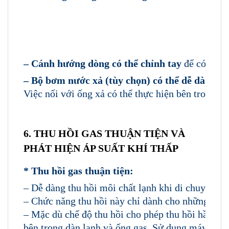
– Cánh hướng dòng có thể chỉnh tay
để có luồng
– Bộ bơm nước xả (tùy chọn) có thể dễ dàng k
Việc nối với ống xả có thể thực hiện bên trong m
6. THU HỒI GAS THUẬN TIỆN VÀ
PHÁT HIỆN ÁP SUẤT KHÍ THẤP
* Thu hồi gas thuận tiện:
– Dễ dàng thu hồi môi chất lạnh khi di chuyển thiế
– Chức năng thu hồi này chỉ dành cho những trườ
– Mặc dù chế độ thu hồi cho phép thu hồi hầu hết
bên trong dàn lạnh và ống gas. Sử dụng máy thu h