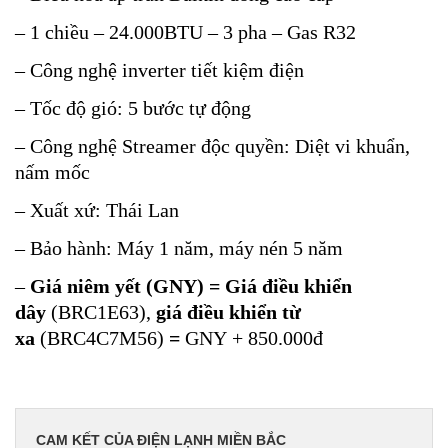
– 1 chiều – 24.000BTU – 3 pha – Gas R32
– Công nghệ inverter tiết kiệm điện
– Tốc độ gió: 5 bước tự động
–
Công nghệ Streamer độc quyền: Diệt vi khuẩn,
nấm mốc
– Xuất xứ: Thái Lan
– Bảo hành: Máy 1 năm, máy nén 5 năm
–
Giá niêm yết (GNY) = Giá điều khiển
dây
(BRC1E63),
g
iá điều khiển từ
xa
(BRC4C7M56)
=
GNY + 850.000đ
CAM KẾT CỦA ĐIỆN LẠNH MIỀN BẮC