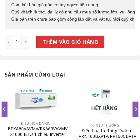
Cam kết bán giá gốc tới tay người tiêu dùng
Quý khách là thợ, đại lý có nhu cầu mua số lượng lớn, vui lòng li
Giá bán trên chưa bao gồm công lắp đặt và vật tư. Mời quý khác
FHA71CVMV/RZF71CYM ĐIỀU HÒA ÁP TRẦN DAIKIN 24000BTU 1
THÊM VÀO GIỎ HÀNG
SẢN PHẨM CÙNG LOẠI
HẾT HÀNG
ĐIỀU HÒA DAIKIN
1 CHIỀU THƯỜNG
FTKA60VAVMV/RKA60VAVMV
Điều hòa tủ đứng Daikin
21000 BTU 1 chiều Inverter
FVRN160BXV1V/RR160CBV1V