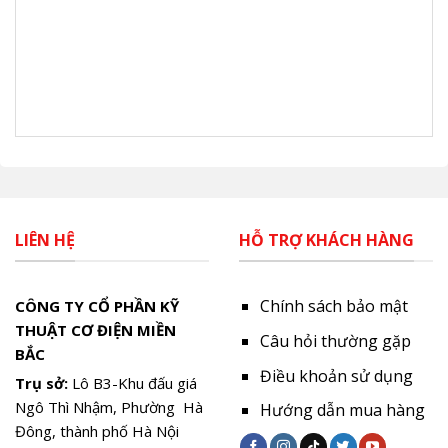
FHA71CVMV/RZF71CYM ĐIỀU HÒA ÁP TRẦN
DAIKIN 24000BTU 1 CHIỀU INVERTER (3 PHA)
LIÊN HỆ
HỖ TRỢ KHÁCH HÀNG
Chính sách bảo mật
CÔNG TY CỔ PHẦN KỸ
THUẬT CƠ ĐIỆN MIỀN
Câu hỏi thường gặp
BẮC
Điều khoản sử dụng
Trụ sở:
Lô B3-Khu đấu giá
Ngô Thì Nhậm, Phường Hà
Hướng dẫn mua hàng
Đông, thành phố Hà Nội