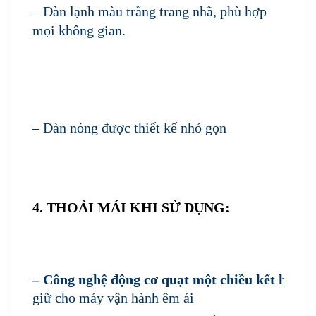
– Dàn lạnh màu trắng trang nhã, phù hợp
mọi không gian.
– Dàn nóng được thiết kế nhỏ gọn
4. THOẢI MÁI KHI SỬ DỤNG:
FHA71CVMV/RZF71CYM ĐIỀU HÒA ÁP TRẦN
DAIKIN 24000BTU 1 CHIỀU INVERTER (3 PHA)
–
Công nghệ động cơ quạt một chiều kết hợp cán
giữ cho máy vận hành êm ái