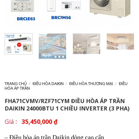
TRANG CHỦ
/
ĐIỀU HÒA DAIKIN
/
ĐIỀU HÒA THƯƠNG MẠI
/
ĐIỀU
HÒA ÁP TRẦN
FHA71CVMV/RZF71CYM ĐIỀU HÒA ÁP TRẦN
DAIKIN 24000BTU 1 CHIỀU INVERTER (3 PHA)
35,450,000
₫
– Điều hòa áp trần Daikin dòng cao cấp