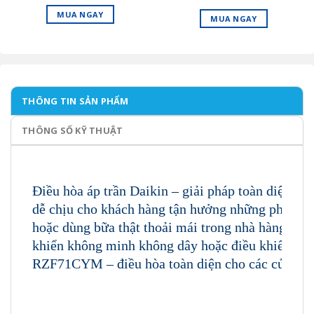
3 pha
MUA NGAY
MUA NGAY
THÔNG TIN SẢN PHẨM
THÔNG SỐ KỸ THUẬT
Điều hòa áp trần Daikin
– giải pháp toàn diện. C
dễ chịu cho khách hàng tận hưởng những phút giây 
hoặc dùng bữa thật thoải mái trong nhà hàng sa
khiển không minh không dây hoặc điều khiển gắ
RZF71CYM – điều hòa toàn diện cho các cửa hàng
HÒA ÁP TRẦN DAIKIN 24000BTU 1 CHIỀU I