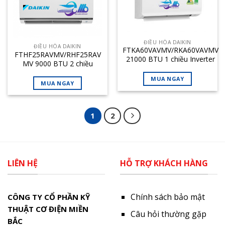
ĐIỀU HÒA DAIKIN
ĐIỀU HÒA DAIKIN
FTKA60VAVMV/RKA60VAVMV
FTHF25RAVMV/RHF25RAV
21000 BTU 1 chiều Inverter
MV 9000 BTU 2 chiều
Inverter
MUA NGAY
MUA NGAY
1
2
LIÊN HỆ
HỖ TRỢ KHÁCH HÀNG
Chính sách bảo mật
CÔNG TY CỔ PHẦN KỸ
THUẬT CƠ ĐIỆN MIỀN
Câu hỏi thường gặp
BẮC