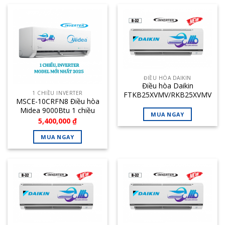
ĐIỀU HÒA DAIKIN
Điều hòa Daikin
1 CHIỀU INVERTER
FTKB25XVMV/RKB25XVMV
MSCE-10CRFN8 Điều hòa
9.000 Btu 1 chiều inverter
Midea 9000Btu 1 chiều
MUA NGAY
inverter
5,400,000
₫
MUA NGAY