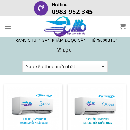
Skip
Hotline:
0983 952 345
to
content
TRANG CHỦ
/
SẢN PHẨM ĐƯỢC GẮN THẺ “9000BTU”
LỌC