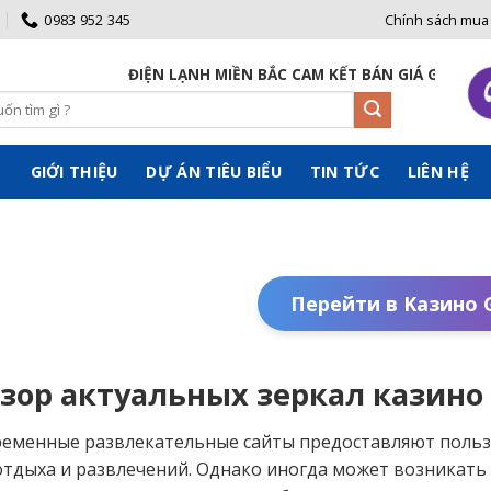
0983 952 345
Chính sách mua
ĐIỆN LẠNH MIỀN BẮC CAM KẾT BÁN GIÁ GỐC ĐẾN TAY NGƯ
Ủ
GIỚI THIỆU
DỰ ÁN TIÊU BIỂU
TIN TỨC
LIÊN HỆ
Перейти в Kaзино 
зор актуальных зеркал казино 
еменные развлекательные сайты предоставляют поль
отдыха и развлечений. Однако иногда может возникать