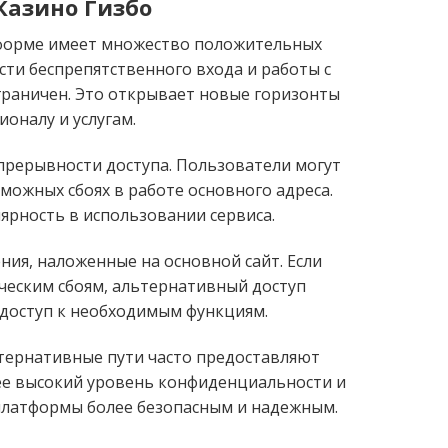
Казино Гизбо
тформе имеет множество положительных
ти беспрепятственного входа и работы с
ограничен. Это открывает новые горизонты
оналу и услугам.
прерывности доступа. Пользователи могут
можных сбоях в работе основного адреса.
лярность в использовании сервиса.
ия, наложенные на основной сайт. Если
ческим сбоям, альтернативный доступ
 доступ к необходимым функциям.
ьтернативные пути часто предоставляют
е высокий уровень конфиденциальности и
платформы более безопасным и надежным.