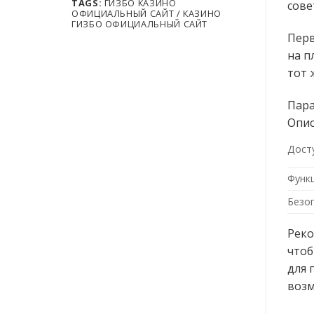
TAGS:
ГИЗБО КАЗИНО
сове
ОФИЦИАЛЬНЫЙ САЙТ / КАЗИНО
ГИЗБО ОФИЦИАЛЬНЫЙ САЙТ
Перв
на п
тот 
Пар
Опис
Дост
Функ
Безо
Реко
чтоб
для 
возм