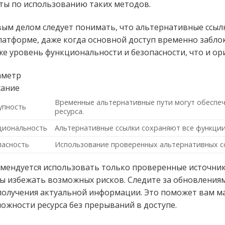
ты по использованию таких методов.
ым делом следует понимать, что альтернативные ссыл
латформе, даже когда основной доступ временно забло
же уровень функциональности и безопасности, что и ор
аметр
ание
Временные альтернативные пути могут обеспеч
упность
ресурса.
циональность
Альтернативные ссылки сохраняют все функци
пасность
Использование проверенных альтернативных сс
мендуется использовать только проверенные источник
ы избежать возможных рисков. Следите за обновления
получения актуальной информации. Это поможет вам м
ожности ресурса без прерываний в доступе.