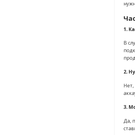
нужн
Ча
1. К
В сл
подк
прод
2. Н
Нет,
акка
3. М
Да, 
став