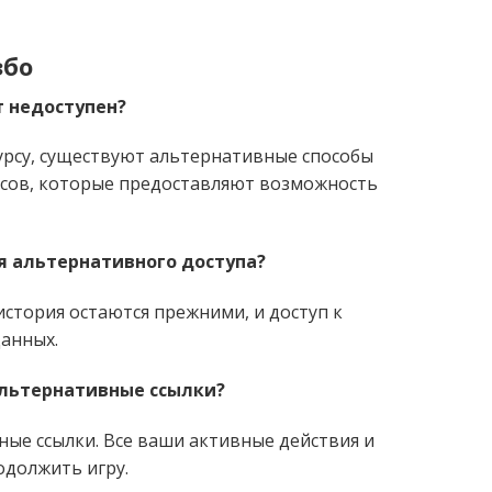
збо
т недоступен?
сурсу, существуют альтернативные способы
есов, которые предоставляют возможность
я альтернативного доступа?
история остаются прежними, и доступ к
данных.
альтернативные ссылки?
ные ссылки. Все ваши активные действия и
одолжить игру.