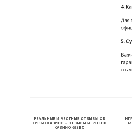
4. К
Для 
офиц
5. С
Важн
гара
ссыл
 PORN APPS
РЕАЛЬНЫЕ И ЧЕСТНЫЕ ОТЗЫВЫ ОБ
ИГ
ГИЗБО КАЗИНО – ОТЗЫВЫ ИГРОКОВ
M
КАЗИНО GIZBO