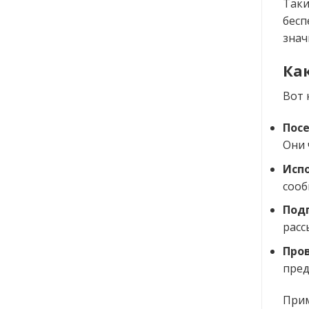
Таки
бесп
знач
Ка
Вот 
Пос
Они 
Испо
сооб
Под
расс
Про
пред
Прим