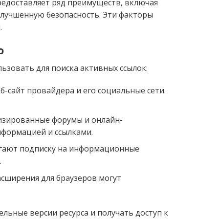
редоставляет ряд преимуществ, включая
улучшенную безопасность. Эти факторы
.
о
ьзовать для поиска активных ссылок:
б-сайт провайдера и его социальные сети.
зированные форумы и онлайн-
нформацией и ссылками.
гают подписку на информационные
.
сширения для браузеров могут
льные версии ресурса и получать доступ к