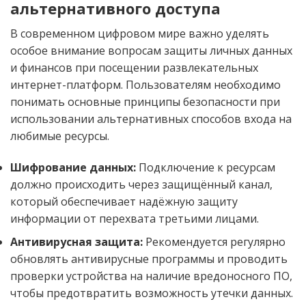
альтернативного доступа
В современном цифровом мире важно уделять
особое внимание вопросам защиты личных данных
и финансов при посещении развлекательных
интернет-платформ. Пользователям необходимо
понимать основные принципы безопасности при
использовании альтернативных способов входа на
любимые ресурсы.
Шифрование данных:
Подключение к ресурсам
должно происходить через защищённый канал,
который обеспечивает надёжную защиту
информации от перехвата третьими лицами.
Антивирусная защита:
Рекомендуется регулярно
обновлять антивирусные программы и проводить
проверки устройства на наличие вредоносного ПО,
чтобы предотвратить возможность утечки данных.