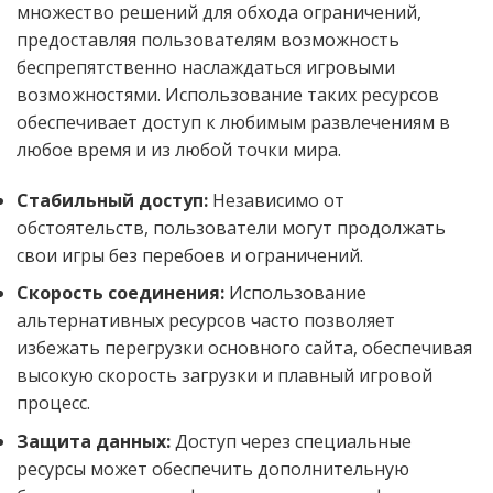
множество решений для обхода ограничений,
предоставляя пользователям возможность
беспрепятственно наслаждаться игровыми
возможностями. Использование таких ресурсов
обеспечивает доступ к любимым развлечениям в
любое время и из любой точки мира.
Стабильный доступ:
Независимо от
обстоятельств, пользователи могут продолжать
свои игры без перебоев и ограничений.
Скорость соединения:
Использование
альтернативных ресурсов часто позволяет
избежать перегрузки основного сайта, обеспечивая
высокую скорость загрузки и плавный игровой
процесс.
Защита данных:
Доступ через специальные
ресурсы может обеспечить дополнительную