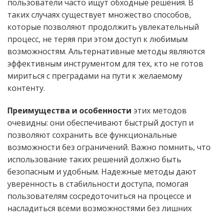
пользователи часто ищут обходные решения. В
таких случаях существует множество способов,
которые позволяют продолжить увлекательный
процесс, не теряя при этом доступ к любимым
возможностям. Альтернативные методы являются
эффективным инструментом для тех, кто не готов
мириться с преградами на пути к желаемому
контенту.
Преимущества и особенности
этих методов
очевидны: они обеспечивают быстрый доступ и
позволяют сохранить все функциональные
возможности без ограничений. Важно помнить, что
использование таких решений должно быть
безопасным и удобным. Надежные методы дают
уверенность в стабильности доступа, помогая
пользователям сосредоточиться на процессе и
насладиться всеми возможностями без лишних