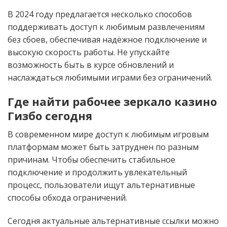
В 2024 году предлагается несколько способов
поддерживать доступ к любимым развлечениям
без сбоев, обеспечивая надёжное подключение и
высокую скорость работы. Не упускайте
возможность быть в курсе обновлений и
наслаждаться любимыми играми без ограничений.
Где найти рабочее зеркало казино
Гизбо сегодня
В современном мире доступ к любимым игровым
платформам может быть затруднен по разным
причинам. Чтобы обеспечить стабильное
подключение и продолжить увлекательный
процесс, пользователи ищут альтернативные
способы обхода ограничений.
Сегодня актуальные альтернативные ссылки можно