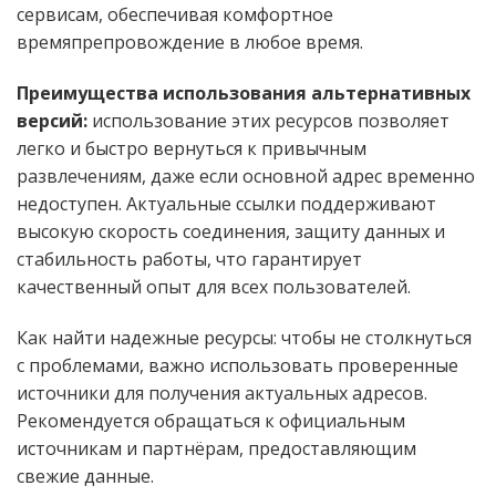
сервисам, обеспечивая комфортное
времяпрепровождение в любое время.
Преимущества использования альтернативных
версий:
использование этих ресурсов позволяет
легко и быстро вернуться к привычным
развлечениям, даже если основной адрес временно
недоступен. Актуальные ссылки поддерживают
высокую скорость соединения, защиту данных и
стабильность работы, что гарантирует
качественный опыт для всех пользователей.
Как найти надежные ресурсы: чтобы не столкнуться
с проблемами, важно использовать проверенные
источники для получения актуальных адресов.
Рекомендуется обращаться к официальным
источникам и партнёрам, предоставляющим
свежие данные.