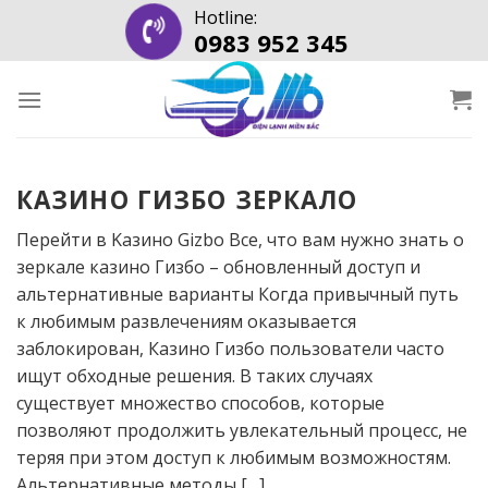
Skip
Hotline:
0983 952 345
to
content
КАЗИНО ГИЗБО ЗЕРКАЛО
Перейти в Kaзино Gizbо Все, что вам нужно знать о
зеркале казино Гизбо – обновленный доступ и
альтернативные варианты Когда привычный путь
к любимым развлечениям оказывается
заблокирован, Казино Гизбо пользователи часто
ищут обходные решения. В таких случаях
существует множество способов, которые
позволяют продолжить увлекательный процесс, не
теряя при этом доступ к любимым возможностям.
Альтернативные методы […]