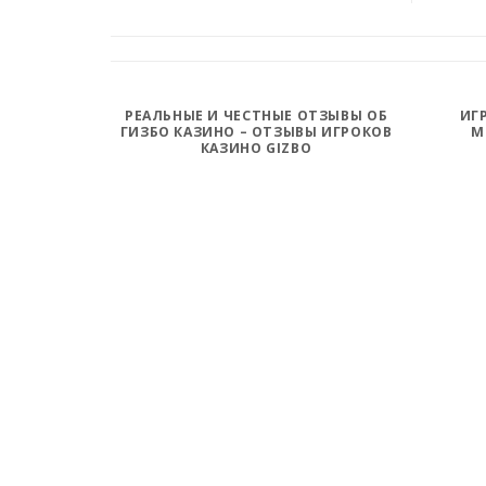
 PORN APPS
РЕАЛЬНЫЕ И ЧЕСТНЫЕ ОТЗЫВЫ ОБ
ИГ
ГИЗБО КАЗИНО – ОТЗЫВЫ ИГРОКОВ
M
КАЗИНО GIZBO