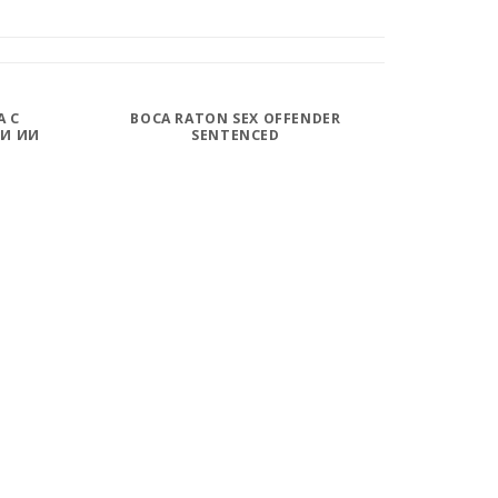
А С
BOCA RATON SEX OFFENDER
 И ИИ
SENTENCED