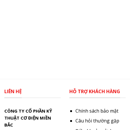
LIÊN HỆ
HỖ TRỢ KHÁCH HÀNG
Chính sách bảo mật
CÔNG TY CỔ PHẦN KỸ
THUẬT CƠ ĐIỆN MIỀN
Câu hỏi thường gặp
BẮC