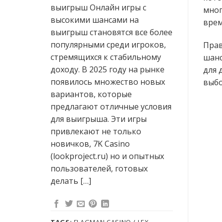
выигрыш Онлайн игры с
мног
высокими шансами на
врем
выигрыш становятся все более
популярными среди игроков,
Прав
стремящихся к стабильному
шанс
доходу. В 2025 году на рынке
для 
появилось множество новых
выбо
вариантов, которые
предлагают отличные условия
для выигрыша. Эти игры
привлекают не только
новичков, 7K Casino
(lookproject.ru) но и опытных
пользователей, готовых
делать […]