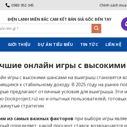
0983 952 345
Chính sách mua
LẠNH MIỀN BẮC CAM KẾT BÁN GIÁ GỐC ĐẾN TAY NGƯỜI TIÊU DÙ
Ủ
GIỚI THIỆU
DỰ ÁN TIÊU BIỂU
TIN TỨC
LIÊN HỆ
чшие онлайн игры с высоким
йн игры с высокими шансами на выигрыш становятся вс
мящихся к стабильному доходу. В 2025 году на рынке п
рые предлагают отличные условия для выигрыша. Эти и
o (
lookproject.ru
) но и опытных пользователей, готовы
винутые стратегии.
им из самых важных факторов
при выборе игры являет
рый определяет, какой процент ставок возвращается и