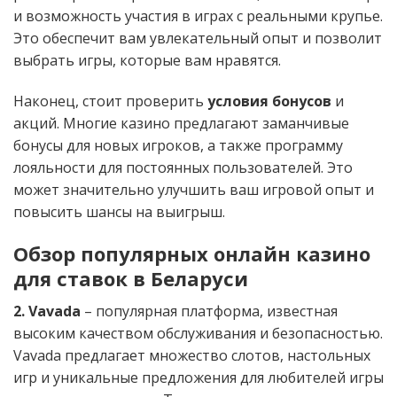
и возможность участия в играх с реальными крупье.
Это обеспечит вам увлекательный опыт и позволит
выбрать игры, которые вам нравятся.
Наконец, стоит проверить
условия бонусов
и
акций. Многие казино предлагают заманчивые
бонусы для новых игроков, а также программу
лояльности для постоянных пользователей. Это
может значительно улучшить ваш игровой опыт и
повысить шансы на выигрыш.
Обзор популярных онлайн казино
для ставок в Беларуси
2. Vavada
– популярная платформа, известная
высоким качеством обслуживания и безопасностью.
Vavada предлагает множество слотов, настольных
игр и уникальные предложения для любителей игры