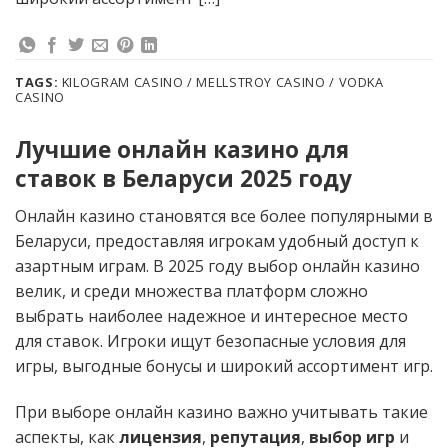
TAGS:
KILOGRAM CASINO / MELLSTROY CASINO / VODKA
CASINO
Лучшие онлайн казино для
ставок в Беларуси 2025 году
Онлайн казино становятся все более популярными в
Беларуси, предоставляя игрокам удобный доступ к
азартным играм. В 2025 году выбор онлайн казино
велик, и среди множества платформ сложно
выбрать наиболее надежное и интересное место
для ставок. Игроки ищут безопасные условия для
игры, выгодные бонусы и широкий ассортимент игр.
При выборе онлайн казино важно учитывать такие
аспекты, как
лицензия
,
репутация
,
выбор игр
и