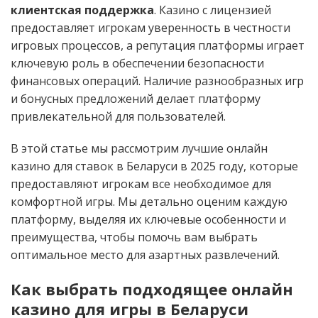
клиентская поддержка
. Казино с лицензией
предоставляет игрокам уверенность в честности
игровых процессов, а репутация платформы играет
ключевую роль в обеспечении безопасности
финансовых операций. Наличие разнообразных игр
и бонусных предложений делает платформу
привлекательной для пользователей.
В этой статье мы рассмотрим лучшие онлайн
казино для ставок в Беларуси в 2025 году, которые
предоставляют игрокам все необходимое для
комфортной игры. Мы детально оценим каждую
платформу, выделяя их ключевые особенности и
преимущества, чтобы помочь вам выбрать
оптимальное место для азартных развлечений.
Как выбрать подходящее онлайн
казино для игры в Беларуси