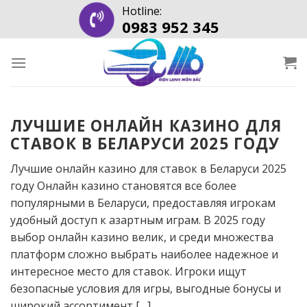
Skip
Hotline:
0983 952 345
to
content
ЛУЧШИЕ ОНЛАЙН КАЗИНО ДЛЯ
СТАВОК В БЕЛАРУСИ 2025 ГОДУ
Лучшие онлайн казино для ставок в Беларуси 2025
году Онлайн казино становятся все более
популярными в Беларуси, предоставляя игрокам
удобный доступ к азартным играм. В 2025 году
выбор онлайн казино велик, и среди множества
платформ сложно выбрать наиболее надежное и
интересное место для ставок. Игроки ищут
безопасные условия для игры, выгодные бонусы и
широкий ассортимент […]