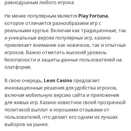
равнодушным любого игрока.
Не менее популярным является
Play Fortuna
,
которое отличается разнообразием игр с
реальными крупье. Включая как традиционные, так
и уникальные версии популярных игр, казино
привлекает внимание как новичков, так и опытных
игроков. Важно отметить высокий уровень
безопасности и защиты данных пользователей на
платформе.
В свою очередь,
Leon Casino
предлагает
инновационные решения для удобства игроков,
включая мобильную версию сайта и приложения
для живых игр. Казино известное своей прозрачной
политикой выплат и хорошими отзывами от
пользователей, что делает его одним из лучших
выборов на рынке.