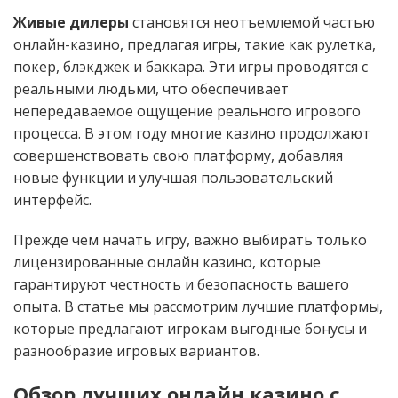
Живые дилеры
становятся неотъемлемой частью
онлайн-казино, предлагая игры, такие как рулетка,
покер, блэкджек и баккара. Эти игры проводятся с
реальными людьми, что обеспечивает
непередаваемое ощущение реального игрового
процесса. В этом году многие казино продолжают
совершенствовать свою платформу, добавляя
новые функции и улучшая пользовательский
интерфейс.
Прежде чем начать игру, важно выбирать только
лицензированные онлайн казино, которые
гарантируют честность и безопасность вашего
опыта. В статье мы рассмотрим лучшие платформы,
которые предлагают игрокам выгодные бонусы и
разнообразие игровых вариантов.
Обзор лучших онлайн казино с