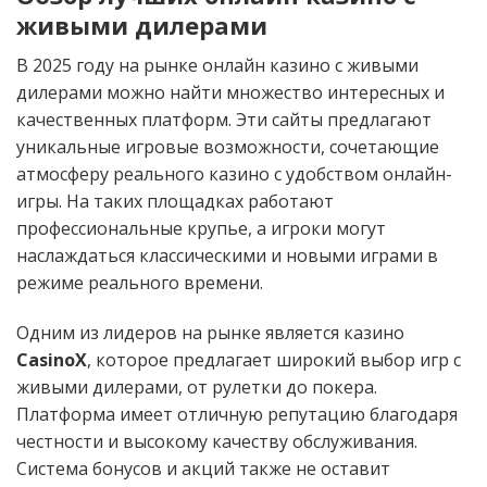
живыми дилерами
В 2025 году на рынке онлайн казино с живыми
дилерами можно найти множество интересных и
качественных платформ. Эти сайты предлагают
уникальные игровые возможности, сочетающие
атмосферу реального казино с удобством онлайн-
игры. На таких площадках работают
профессиональные крупье, а игроки могут
наслаждаться классическими и новыми играми в
режиме реального времени.
Одним из лидеров на рынке является казино
CasinoX
, которое предлагает широкий выбор игр с
живыми дилерами, от рулетки до покера.
Платформа имеет отличную репутацию благодаря
честности и высокому качеству обслуживания.
Система бонусов и акций также не оставит