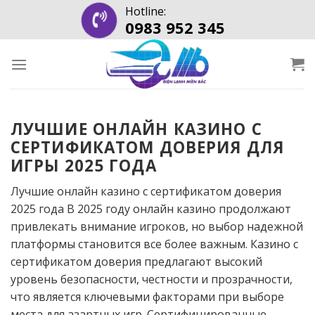
Skip
Hotline:
0983 952 345
to
content
ЛУЧШИЕ ОНЛАЙН КАЗИНО С
СЕРТИФИКАТОМ ДОВЕРИЯ ДЛЯ
ИГРЫ 2025 ГОДА
Лучшие онлайн казино с сертификатом доверия
2025 года В 2025 году онлайн казино продолжают
привлекать внимание игроков, но выбор надежной
платформы становится все более важным. Казино с
сертификатом доверия предлагают высокий
уровень безопасности, честности и прозрачности,
что является ключевыми факторами при выборе
места для азартных игр. Сертифицированные