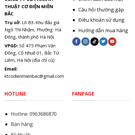
THUẬT CƠ ĐIỆN MIỀN
Câu hỏi thường gặp
BẮC
Điều khoản sử dụng
Trụ sở:
Lô B3-Khu đấu giá
Ngô Thì Nhậm, Phường Hà
Hướng dẫn mua hàng
Đông, thành phố Hà Nội
VPGD:
Số 475 Phạm Văn
Đồng, Cổ Nhuế 01, Bắc Từ
Liêm, Hà Nội (địa chỉ cũ)
Email:
ktcodienmienbac@gmail.com
HOTLINE
FANPAGE
Hotline:
0963686870
Bán hàng:
Kỹ thuật: