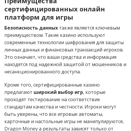
Преимущества
сертифицированных онлайн
платформ для игры
Безопасность данных
также является ключевым
преимуществом. Такие казино используют
современные технологии шифрования для защиты
личных данных и финансовых транзакций игроков.
Это означает, что ваши средства и информация
находятся под надежной защитой от мошенников и
несанкционированного доступа.
Кроме того, сертифицированные казино
предлагают
широкий выбор игр
, которые
проходят тестирование на соответствие
стандартам качества и честности. Игроки могут
быть уверены, что все игровые автоматы,
карточные и настольные игры не манипулируются,
Dragon Money
а результаты зависят только от