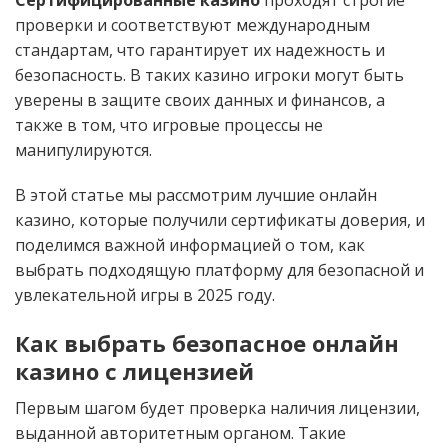
проверки и соответствуют международным
стандартам, что гарантирует их надежность и
безопасность. В таких казино игроки могут быть
уверены в защите своих данных и финансов, а
также в том, что игровые процессы не
манипулируются.
В этой статье мы рассмотрим лучшие онлайн
казино, которые получили сертификаты доверия, и
поделимся важной информацией о том, как
выбрать подходящую платформу для безопасной и
увлекательной игры в 2025 году.
Как выбрать безопасное онлайн
казино с лицензией
Первым шагом будет проверка наличия лицензии,
выданной авторитетным органом. Такие