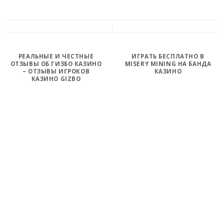
РЕАЛЬНЫЕ И ЧЕСТНЫЕ
ИГРАТЬ БЕСПЛАТНО В
ОТЗЫВЫ ОБ ГИЗБО КАЗИНО
MISERY MINING НА БАНДА
– ОТЗЫВЫ ИГРОКОВ
КАЗИНО
КАЗИНО GIZBO