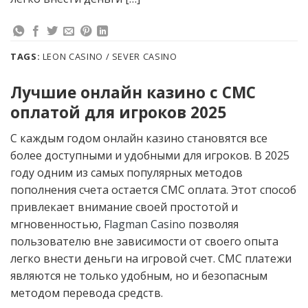
TAGS:
LEON CASINO / SEVER CASINO
Лучшие онлайн казино с СМС
оплатой для игроков 2025
С каждым годом онлайн казино становятся все
более доступными и удобными для игроков. В 2025
году одним из самых популярных методов
пополнения счета остается СМС оплата. Этот способ
привлекает внимание своей простотой и
мгновенностью,
Flagman Casino
позволяя
пользователю вне зависимости от своего опыта
легко внести деньги на игровой счет. СМС платежи
являются не только удобным, но и безопасным
методом перевода средств.