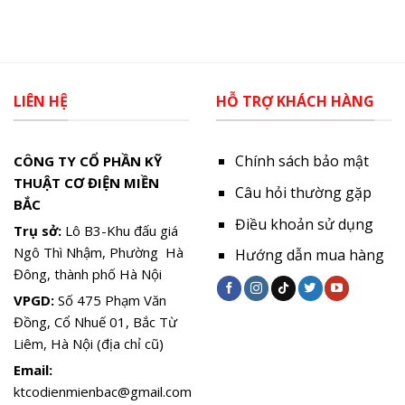
LIÊN HỆ
HỖ TRỢ KHÁCH HÀNG
Chính sách bảo mật
CÔNG TY CỔ PHẦN KỸ
THUẬT CƠ ĐIỆN MIỀN
Câu hỏi thường gặp
BẮC
Điều khoản sử dụng
Trụ sở:
Lô B3-Khu đấu giá
Ngô Thì Nhậm, Phường Hà
Hướng dẫn mua hàng
Đông, thành phố Hà Nội
VPGD:
Số 475 Phạm Văn
Đồng, Cổ Nhuế 01, Bắc Từ
Liêm, Hà Nội (địa chỉ cũ)
Email:
ktcodienmienbac@gmail.com