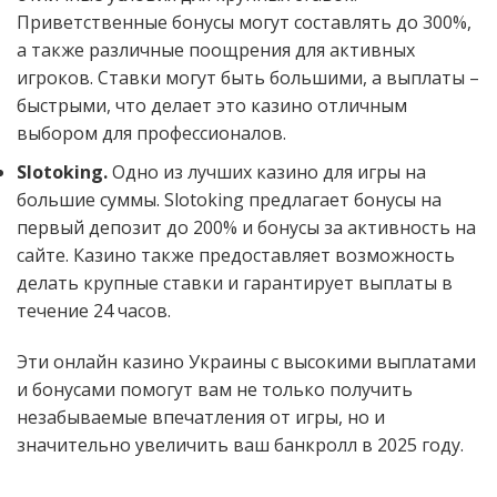
Приветственные бонусы могут составлять до 300%,
а также различные поощрения для активных
игроков. Ставки могут быть большими, а выплаты –
быстрыми, что делает это казино отличным
выбором для профессионалов.
Slotoking.
Одно из лучших казино для игры на
большие суммы. Slotoking предлагает бонусы на
первый депозит до 200% и бонусы за активность на
сайте. Казино также предоставляет возможность
делать крупные ставки и гарантирует выплаты в
течение 24 часов.
Эти онлайн казино Украины с высокими выплатами
и бонусами помогут вам не только получить
незабываемые впечатления от игры, но и
значительно увеличить ваш банкролл в 2025 году.