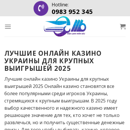
Skip
Hotline:
0983 952 345
to
content
ЛУЧШИЕ ОНЛАЙН КАЗИНО
УКРАИНЫ ДЛЯ КРУПНЫХ
ВЫИГРЫШЕЙ 2025
Лучшие онлайн казино Украины для крупных
выигрышей 2025 Онлайн казино становятся все
более популярными среди игроков Украины,
стремящихся к крупным выигрышам. В 2025 году
выбор качественного и надежного казино имеет
решающее значение для тех, кто хочет не только
развлечься, но и получить существенные денежные
призы. Для того чтобы выбирать казино, которое