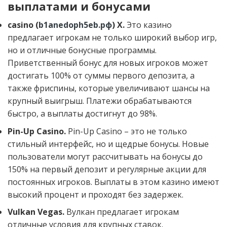
выплатами и бонусами
casino (
b1anedoph5eb.рф
) X.
Это казино
предлагает игрокам не только широкий выбор игр,
но и отличные бонусные программы.
Приветственный бонус для новых игроков может
достигать 100% от суммы первого депозита, а
также фриспины, которые увеличивают шансы на
крупный выигрыш. Платежи обрабатываются
быстро, а выплаты достигнут до 98%.
Pin-Up Casino.
Pin-Up Casino – это не только
стильный интерфейс, но и щедрые бонусы. Новые
пользователи могут рассчитывать на бонусы до
150% на первый депозит и регулярные акции для
постоянных игроков. Выплаты в этом казино имеют
высокий процент и проходят без задержек.
Vulkan Vegas.
Вулкан предлагает игрокам
отличные условия для крупных ставок.