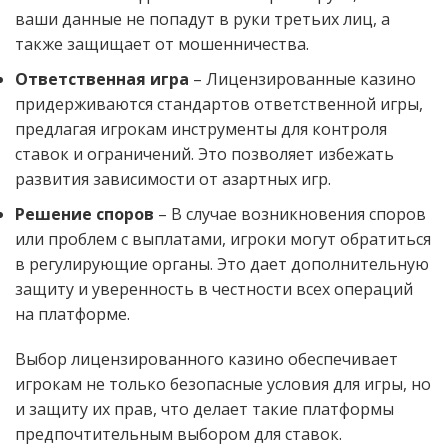
ваши данные не попадут в руки третьих лиц, а
также защищает от мошенничества.
Ответственная игра
– Лицензированные казино
придерживаются стандартов ответственной игры,
предлагая игрокам инструменты для контроля
ставок и ограничений. Это позволяет избежать
развития зависимости от азартных игр.
Решение споров
– В случае возникновения споров
или проблем с выплатами, игроки могут обратиться
в регулирующие органы. Это дает дополнительную
защиту и уверенность в честности всех операций
на платформе.
Выбор лицензированного казино обеспечивает
игрокам не только безопасные условия для игры, но
и защиту их прав, что делает такие платформы
предпочтительным выбором для ставок.