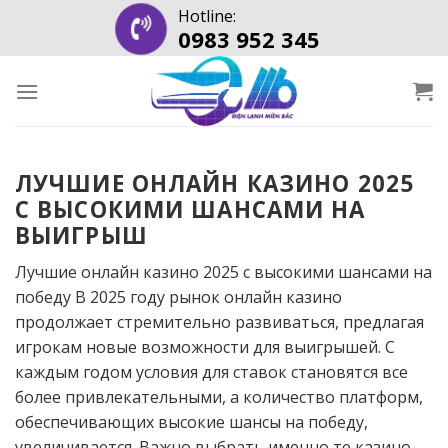
Skip
Hotline:
0983 952 345
to
content
ЛУЧШИЕ ОНЛАЙН КАЗИНО 2025
С ВЫСОКИМИ ШАНСАМИ НА
ВЫИГРЫШ
Лучшие онлайн казино 2025 с высокими шансами на
победу В 2025 году рынок онлайн казино
продолжает стремительно развиваться, предлагая
игрокам новые возможности для выигрышей. С
каждым годом условия для ставок становятся все
более привлекательными, а количество платформ,
обеспечивающих высокие шансы на победу,
увеличивается. Важно выбрать именно те казино,