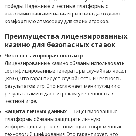
победы. Надежные и честные платформы с
высокими шансами на выигрыш всегда создают
комфортную атмосферу для своих игроков.
Преимущества лицензированных
казино для безопасных ставок
Честность и прозрачность игр
–
Лицензированные казино обязаны использовать
сертифицированные генераторы случайных чисел
(RNG), что гарантирует случайность и честность
результатов игр. Это исключает манипуляции с
результатами и дает игрокам уверенность в
честной игре.
Защита личных данных
– Лицензированные
платформы обязаны защищать личную
информацию игроков с помощью современных
технологий шифрования. Это гарантирует, что