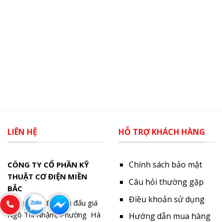
LIÊN HỆ
HỖ TRỢ KHÁCH HÀNG
Chính sách bảo mật
CÔNG TY CỔ PHẦN KỸ
THUẬT CƠ ĐIỆN MIỀN
Câu hỏi thường gặp
BẮC
Điều khoản sử dụng
Trụ sở:
Lô B3-Khu đấu giá
Ngô Thì Nhậm, Phường Hà
Hướng dẫn mua hàng