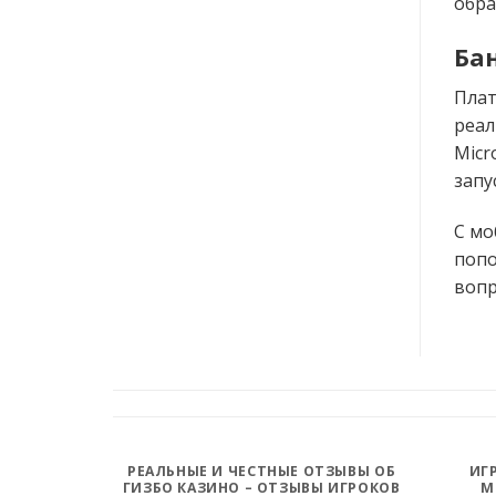
обра
Ба
Плат
реал
Micr
запу
С мо
попо
вопр
 PORN APPS
РЕАЛЬНЫЕ И ЧЕСТНЫЕ ОТЗЫВЫ ОБ
ИГ
ГИЗБО КАЗИНО – ОТЗЫВЫ ИГРОКОВ
M