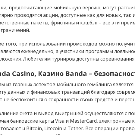
ки, предпочитающие мобильную версию, могут рассчит
лярно проводятся акции, доступные как для новых, так 
етственные пакеты, фриспины и кэшбэк – все эти пре
ограничений.
е того, при использовании промокодов можно получи
вляются еженедельно, а участники программы лояльно
ложения. Любителям турниров доступны соревнования
da Casino, Казино Banda – безопасно
м из главных аспектов мобильного гемблинга является 
ту данных и финансовых транзакций благодаря совре
т не беспокоиться о сохранности своих средств и перс
лнение счета и вывод выигрышей осуществляются с п
чая банковские карты Visa и MasterCard, электронные ко
товалюты Bitcoin, Litecoin и Tether. Все операции про