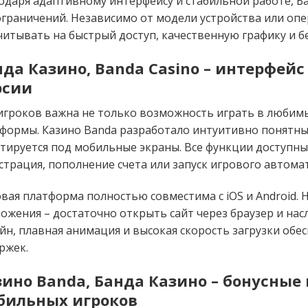
одаря адаптивному интерфейсу и стабильной работе, Б
ограничений. Независимо от модели устройства или оп
читывать на быстрый доступ, качественную графику и 
нда Казино, Banda Casino – интерфей
рсии
игроков важна не только возможность играть в любимы
формы. Казино Banda разработало интуитивно понятны
тируется под мобильные экраны. Все функции доступны 
страция, пополнение счета или запуск игрового автомат
вая платформа полностью совместима с iOS и Android.
ожения – достаточно открыть сайт через браузер и на
йн, плавная анимация и высокая скорость загрузки об
ржек.
зино Banda, Банда Казино – бонусные
бильных игроков