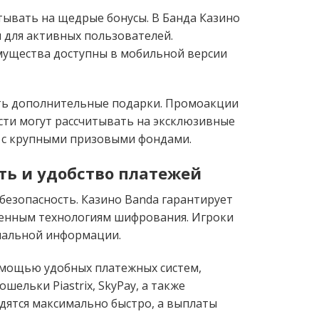
ывать на щедрые бонусы. В Банда Казино
и для активных пользователей.
имущества доступны в мобильной версии
ть дополнительные подарки. Промоакции
сти могут рассчитывать на эксклюзивные
 с крупными призовыми фондами.
сть и удобство платежей
безопасность. Казино Banda гарантирует
менным технологиям шифрования. Игроки
ональной информации.
омощью удобных платежных систем,
шельки Piastrix, SkyPay, а также
водятся максимально быстро, а выплаты