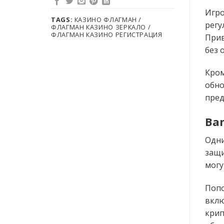
Игро
TAGS:
КАЗИНО ФЛАГМАН /
регу
ФЛАГМАН КАЗИНО ЗЕРКАЛО /
ФЛАГМАН КАЗИНО РЕГИСТРАЦИЯ
Прив
без 
Кром
обно
пред
Ban
Одни
защи
могу
Попо
вклю
крип