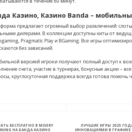
батываются в течение 60 минут.
нда Казино, Казино Banda – мобильны
форма предлагает огромный выбор развлечений: слоты,
ьными дилерами. В коллекции доступны хиты от ведущи
ogaming, Pragmatic Play и BGaming. Все игры оптимизир
скаются без зависаний.
бильной версией игроки получают полный доступ к воз
лнение счета, участие в турнирах, бонусные акции – все
осы, круглосуточная поддержка всегда готова помочь че
РАТЬ БЕСПЛАТНО В MISERY
ЛУЧШИЕ ИГРЫ 2025 ГОД
INING НА БАНДА КАЗИНО
ИННОВАЦИЯМИ В ГРАФИКЕ