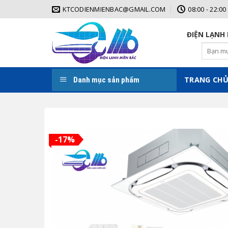
Skip
KTCODIENMIENBAC@GMAIL.COM
08:00 - 22:00
to
content
ĐIỆN LẠNH MIỀN BẮC CAM
Tìm
kiếm:
TRANG CH
Danh mục sản phẩm
-17%