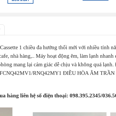
T
Cassette 1 chiều đa hướng thổi mới với nhiều tính n
afe, nhà hàng,.. Máy hoạt động êm, làm lạnh nhanh 
phòng mang lại cảm giác dễ chịu và không quá lạnh.
trường. FCNQ42MV1/RNQ42MY1 ĐIỀU HÒA ÂM T
ua hàng liên hệ số điện thoại: 098.395.2345/036.5