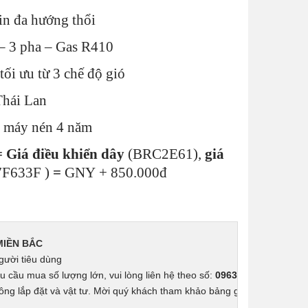
tại
in đa hướng thổi
300,000 ₫.
là:
40,050,000 ₫.
– 3 pha – Gas R410
tối ưu từ 3 chế độ gió
Thái Lan
, máy nén 4 năm
= Giá điều khiển dây
(BRC2E61),
g
iá
F633F )
=
GNY + 850.000đ
MIỀN BẮC
gười tiêu dùng
u cầu mua số lượng lớn, vui lòng liên hệ theo số: 
0963.68.68.70
ng lắp đặt và vật tư. Mời quý khách tham khảo bảng giá lắp đặt 
tại đ