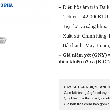
là:
– Điều hòa âm trần Daik
48,
– 1 chiều – 42.000BTU 
– Tiện lợi và sảng khoái 
– Xuất xứ: Chính hãng 
– Bảo hành: Máy 1 năm
– Giá niêm yết (GNY) 
điều khiển từ xa
(BRC7
CAM KẾT CỦA ĐIỆN LẠNH 
Cam kết bán giá gốc tới tay n
Quý khách là thợ, đại lý có nh
Giá bán trên chưa bao gồm cô