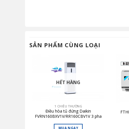
SẢN PHẨM CÙNG LOẠI
HẾT HÀNG
1 CHIỀU THƯỜNG
ikin
Điều hòa tủ đứng Daikin
FTH
Y1V 3 pha
FVRN160BXV1V/RR160CBV1V 3 pha
MUA NGAY