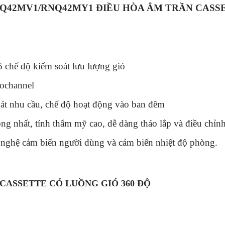
l: FCNQ42MV1/RNQ42MY1 ĐIỀU HÒA ÂM TRẦN CA
 chế độ kiểm soát lưu lượng gió
rochannel
oát nhu cầu, chế độ hoạt động vào ban đêm
ồng nhất, tính thẩm mỹ cao, dễ dàng tháo lắp và điều chỉn
 nghệ cảm biến người dùng và cảm biến nhiệt độ phòng.
CASSETTE CÓ LUỒNG GIÓ 360 ĐỘ