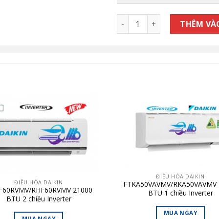
FCNQ42MV1/RNQ42MY1 ĐIỀU 
THÊM VÀ
ĐIỀU HÒA DAIKIN
ĐIỀU HÒA DAIKIN
FTKA50VAVMV/RKA50VAVMV 
F60RVMV/RHF60RVMV 21000
BTU 1 chiều Inverter
BTU 2 chiều Inverter
MUA NGAY
MUA NGAY