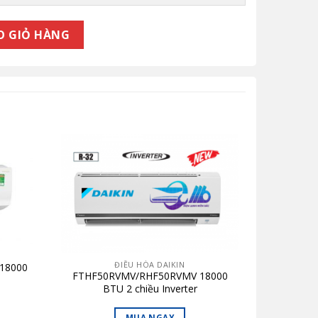
HÒA ÂM TRẦN CASSETTE DAIKIN ĐA HƯỚNG THỔI 42.000BTU 1 
O GIỎ HÀNG
ĐIỀU HÒA DAIKIN
18000
FTHF50RVMV/RHF50RVMV 18000
BTU 2 chiều Inverter
MUA NGAY