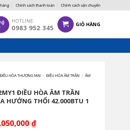
 hàng
Chính sách thanh toán
Chính sách vận chuyển
HOTLINE:
GIỎ HÀNG
0983 952 345
ĐIỀU HÒA THƯƠNG MẠI
/
ĐIỀU HÒA ÂM TRẦN
/
ÂM
MY1 ĐIỀU HÒA ÂM TRẦN
ĐA HƯỚNG THỔI 42.000BTU 1
,050,000
₫
Giá
c
hiện