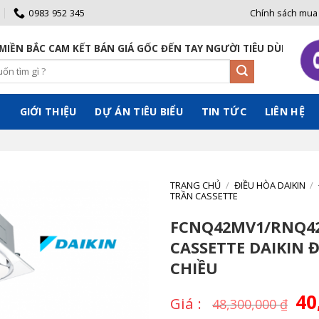
0983 952 345
Chính sách mua
 KẾT BÁN GIÁ GỐC ĐẾN TAY NGƯỜI TIÊU DÙNG
Ủ
GIỚI THIỆU
DỰ ÁN TIÊU BIỂU
TIN TỨC
LIÊN HỆ
TRANG CHỦ
/
ĐIỀU HÒA DAIKIN
/
TRẦN CASSETTE
FCNQ42MV1/RNQ42
CASSETTE DAIKIN 
CHIỀU
Giá
40
48,300,000
₫
gố