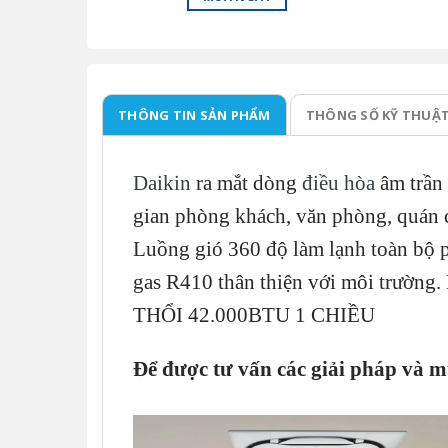
THÔNG TIN SẢN PHẨM
THÔNG SỐ KỸ THUẬ
Daikin
ra mắt dòng
điều hòa
âm trần 
gian phòng khách, văn phòng, quán c
Luồng gió 360 độ làm lạnh toàn bộ 
gas R410 thân thiện với môi 
THỔI 42.000BTU 1 CHIỀU
Để được tư vấn các g
iải pháp và m